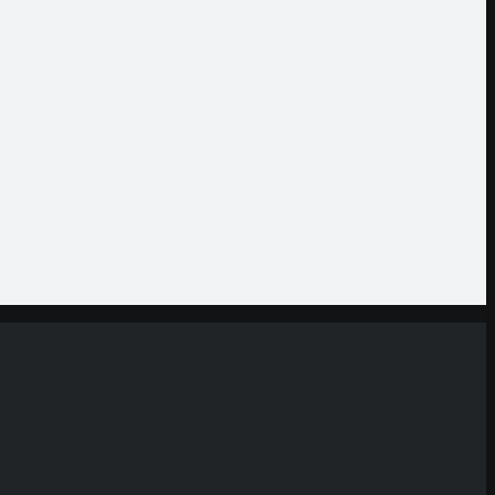
Suchen
Suchen
Neue Casinos
Prestige