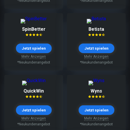
*Neukundenangebot
*Neukundenangebot
SpinBetter
Betista
Jetzt spielen
Jetzt spielen
Mehr Anzeigen
Mehr Anzeigen
*Neukundenangebot
*Neukundenangebot
QuickWin
Wyns
Jetzt spielen
Jetzt spielen
Mehr Anzeigen
Mehr Anzeigen
*Neukundenangebot
*Neukundenangebot