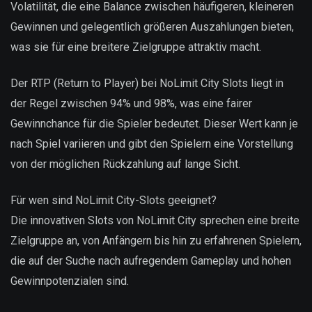
Volatilität, die eine Balance zwischen häufigeren, kleineren
Gewinnen und gelegentlich größeren Auszahlungen bieten,
was sie für eine breitere Zielgruppe attraktiv macht.
Der RTP (Return to Player) bei NoLimit City Slots liegt in
der Regel zwischen 94% und 98%, was eine fairer
Gewinnchance für die Spieler bedeutet. Dieser Wert kann je
nach Spiel variieren und gibt den Spielern eine Vorstellung
von der möglichen Rückzahlung auf lange Sicht.
Für wen sind NoLimit City-Slots geeignet?
Die innovativen Slots von NoLimit City sprechen eine breite
Zielgruppe an, von Anfängern bis hin zu erfahrenen Spielern,
die auf der Suche nach aufregendem Gameplay und hohen
Gewinnpotenzialen sind.