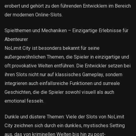
erobert und gehört zu den führenden Entwicklern im Bereich
der modernen Online-Slots.
Spielthemen und Mechaniken – Einzigartige Erlebnisse für
Abenteurer
NoLimit City ist besonders bekannt für seine
außergewöhnlichen Themen, die Spieler in einzigartige und
oft provokative Welten entführen. Die Entwickler setzen bei
ihren Slots nicht nur auf klassisches Gameplay, sondern
integrieren auch einfallsreiche Funktionen und surreale
Geschichten, die die Spieler sowohl visuell als auch
emotional fesseln.
Dunkle und düstere Themen: Viele der Slots von NoLimit
City zeichnen sich durch ein dunkles, mystisches Setting
aus, das von kriminellen Welten bis hin zu post-