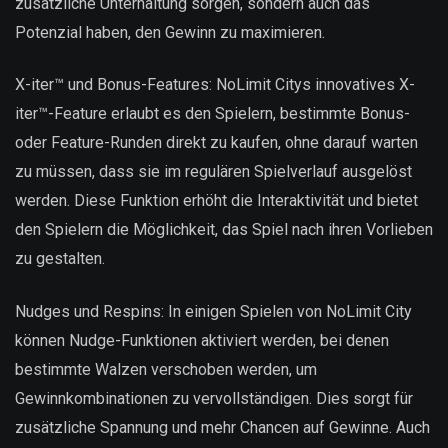
zusätzliche Unterhaltung sorgen, sondern auch das
Potenzial haben, den Gewinn zu maximieren.
X-iter™ und Bonus-Features: NoLimit Citys innovatives X-
iter™-Feature erlaubt es den Spielern, bestimmte Bonus-
oder Feature-Runden direkt zu kaufen, ohne darauf warten
zu müssen, dass sie im regulären Spielverlauf ausgelöst
werden. Diese Funktion erhöht die Interaktivität und bietet
den Spielern die Möglichkeit, das Spiel nach ihren Vorlieben
zu gestalten.
Nudges und Respins: In einigen Spielen von NoLimit City
können Nudge-Funktionen aktiviert werden, bei denen
bestimmte Walzen verschoben werden, um
Gewinnkombinationen zu vervollständigen. Dies sorgt für
zusätzliche Spannung und mehr Chancen auf Gewinne. Auch