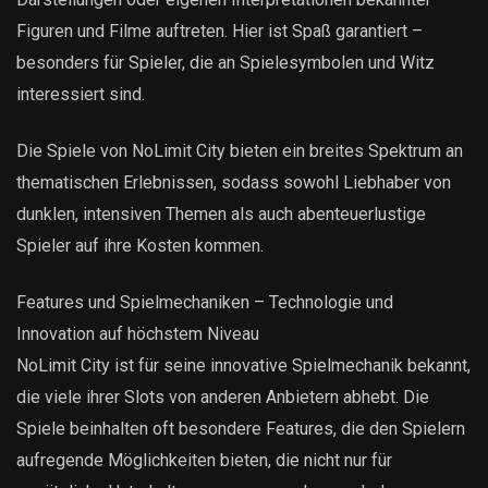
Figuren und Filme auftreten. Hier ist Spaß garantiert –
besonders für Spieler, die an Spielesymbolen und Witz
interessiert sind.
Die Spiele von NoLimit City bieten ein breites Spektrum an
thematischen Erlebnissen, sodass sowohl Liebhaber von
dunklen, intensiven Themen als auch abenteuerlustige
Spieler auf ihre Kosten kommen.
Features und Spielmechaniken – Technologie und
Innovation auf höchstem Niveau
NoLimit City ist für seine innovative Spielmechanik bekannt,
die viele ihrer Slots von anderen Anbietern abhebt. Die
Spiele beinhalten oft besondere Features, die den Spielern
aufregende Möglichkeiten bieten, die nicht nur für