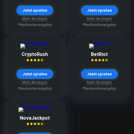
Jetzt spielen
Jetzt spielen
Mehr Anzeigen
Mehr Anzeigen
*Neukundenangebot
*Neukundenangebot
CryptoRush
BetRiot
Jetzt spielen
Jetzt spielen
Mehr Anzeigen
Mehr Anzeigen
*Neukundenangebot
*Neukundenangebot
NovaJackpot