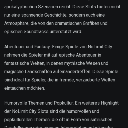
apokalyptischen Szenarien reicht. Diese Slots bieten nicht
nur eine spannende Geschichte, sondern auch eine
Atmosphäre, die von den dramatischen Grafiken und
epischen Soundtracks unterstützt wird.
Abenteuer und Fantasy: Einige Spiele von NoLimit City
nehmen die Spieler mit auf epische Abenteuer in
fantastische Welten, in denen mythische Wesen und
magische Landschaften aufeinandertreffen. Diese Spiele
sind ideal für Spieler, die in fremde, verzauberte Welten
eintauchen möchten.
Humorvolle Themen und Popkultur: Ein weiteres Highlight
der NoLimit City Slots sind die humorvollen und
popkulturellen Themen, die oft in Form von satirischen
Darstellungen oder eigenen Interpretationen bekannter