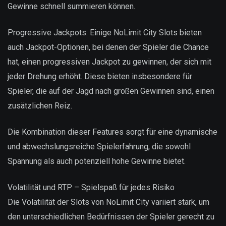
Gewinne schnell summieren können.
Progressive Jackpots: Einige NoLimit City Slots bieten
auch Jackpot-Optionen, bei denen der Spieler die Chance
hat, einen progressiven Jackpot zu gewinnen, der sich mit
jeder Drehung erhöht. Diese bieten insbesondere für
Spieler, die auf der Jagd nach großen Gewinnen sind, einen
zusätzlichen Reiz.
Die Kombination dieser Features sorgt für eine dynamische
und abwechslungsreiche Spielerfahrung, die sowohl
Spannung als auch potenziell hohe Gewinne bietet.
Volatilität und RTP – Spielspaß für jedes Risiko
Die Volatilität der Slots von NoLimit City variiert stark, um
den unterschiedlichen Bedürfnissen der Spieler gerecht zu