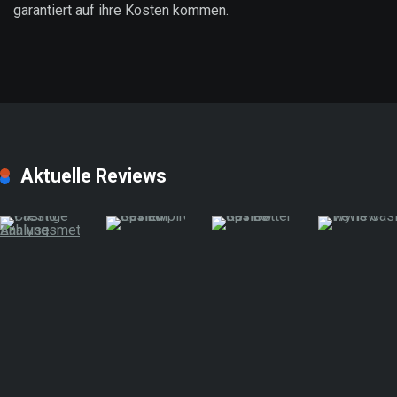
garantiert auf ihre Kosten kommen.
Aktuelle Reviews
Casino
SpinEmpire
SpinBetter
Prestige
Casino
Casino
Zahlungsmethoden
Review
Review
Analyse
8.
22.
Januar
Dezember
2026
2025
18.
Mai
2026