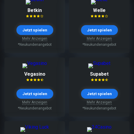
Betkin
Welle
Jetzt spielen
Jetzt spielen
Mehr Anzeigen
Mehr Anzeigen
*Neukundenangebot
*Neukundenangebot
Vegasino
Supabet
Jetzt spielen
Jetzt spielen
Mehr Anzeigen
Mehr Anzeigen
*Neukundenangebot
*Neukundenangebot