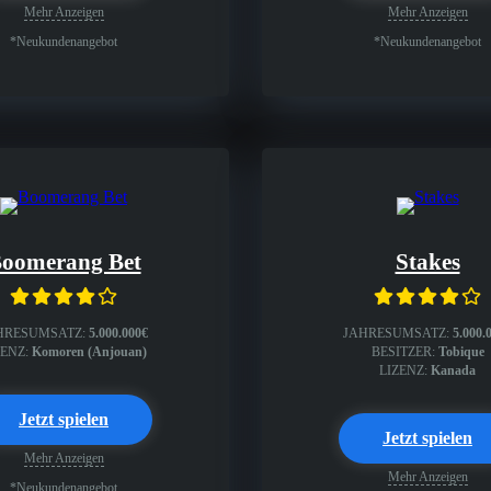
Mehr Anzeigen
Mehr Anzeigen
*Neukundenangebot
*Neukundenangebot
oomerang Bet
Stakes
HRESUMSATZ:
5.000.000€
JAHRESUMSATZ:
5.000.
ZENZ:
Komoren (Anjouan)
BESITZER:
Tobique
LIZENZ:
Kanada
Jetzt spielen
Jetzt spielen
Mehr Anzeigen
Mehr Anzeigen
*Neukundenangebot