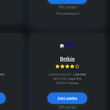
Mehr Anzeigen
*Neukundenangebot
Betkin
000€
JAHRESUMSATZ:
1.000.000€
BESITZER:
StepX B.V.
LIZENZ:
Curacao
Jetzt spielen
Mehr Anzeigen