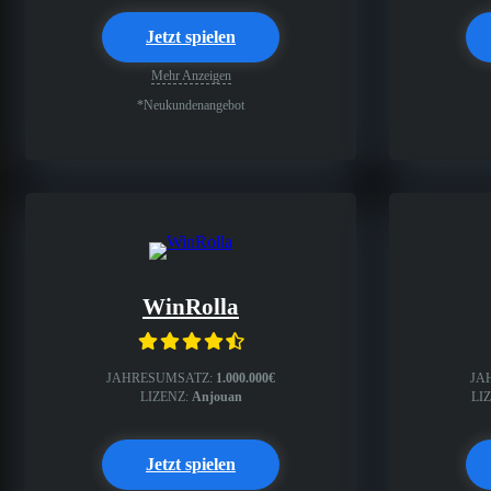
Jetzt spielen
Mehr Anzeigen
*Neukundenangebot
WinRolla
JAHRESUMSATZ:
1.000.000€
JA
LIZENZ:
Anjouan
LI
Jetzt spielen