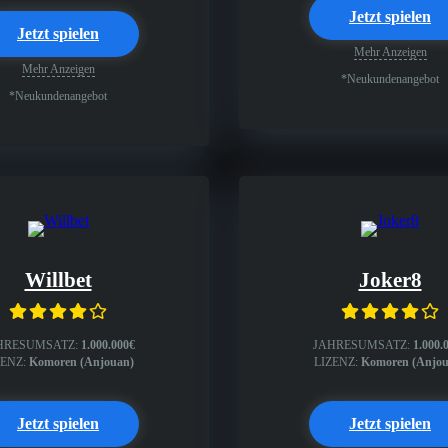
Jetzt spielen
Jetzt spielen
Mehr Anzeigen
Mehr Anzeigen
*Neukundenangebot
*Neukundenangebot
Willbet
Joker8
HRESUMSATZ:
1.000.000€
JAHRESUMSATZ:
1.000.
ZENZ:
Komoren (Anjouan)
LIZENZ:
Komoren (Anjou
Jetzt spielen
Jetzt spielen