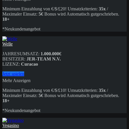
Minimum Einzahlung von €/$/£20! Umsatzkriterien:
35x
/
Maximaler Einsatz:
5€
Bonus wird Automatisch gutgeschrieben.
18+
*Neukundenangebot
Welle
JAHRESUMSATZ:
1.000.000€
BESITZER:
JER-TEAM N.V.
LIZENZ:
Curacao
Jetzt spielen
Mehr Anzeigen
Minimum Einzahlung von €/$/£10! Umsatzkriterien:
35x
/
Maximaler Einsatz:
5€
Bonus wird Automatisch gutgeschrieben.
18+
*Neukundenangebot
Vegasino