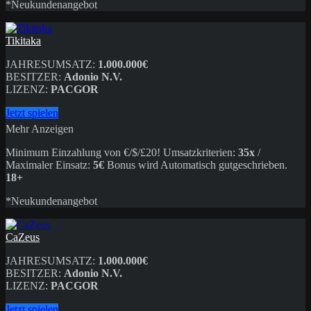
*Neukundenangebot
Tikitaka
JAHRESUMSATZ:
1.000.000€
BESITZER:
Adonio N.V.
LIZENZ:
PACGOR
Jetzt spielen
Mehr Anzeigen
Minimum Einzahlung von €/$/£20! Umsatzkriterien:
35x
/
Maximaler Einsatz:
5€
Bonus wird Automatisch gutgeschrieben.
18+
*Neukundenangebot
CaZeus
JAHRESUMSATZ:
1.000.000€
BESITZER:
Adonio N.V.
LIZENZ:
PACGOR
Jetzt spielen