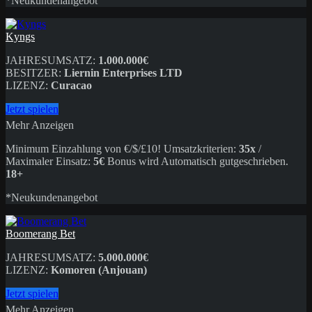
*Neukundenangebot
Kyngs
JAHRESUMSATZ:
1.000.000€
BESITZER:
Liernin Enterprises LTD
LIZENZ:
Curacao
Jetzt spielen
Mehr Anzeigen
Minimum Einzahlung von €/$/£10! Umsatzkriterien:
35x
/
Maximaler Einsatz:
5€
Bonus wird Automatisch gutgeschrieben.
18+
*Neukundenangebot
Boomerang Bet
JAHRESUMSATZ:
5.000.000€
LIZENZ:
Komoren (Anjouan)
Jetzt spielen
Mehr Anzeigen