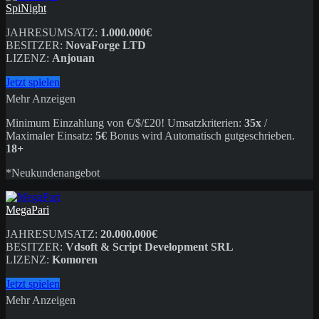
SpiNight
JAHRESUMSATZ:
1.000.000€
BESITZER:
NovaForge LTD
LIZENZ:
Anjouan
Jetzt spielen
Mehr Anzeigen
Minimum Einzahlung von €/$/£20! Umsatzkriterien:
35x
/
Maximaler Einsatz:
5€
Bonus wird Automatisch gutgeschrieben.
18+
*Neukundenangebot
MegaPari
JAHRESUMSATZ:
20.000.000€
BESITZER:
Vdsoft & Script Development SRL
LIZENZ:
Komoren
Jetzt spielen
Mehr Anzeigen