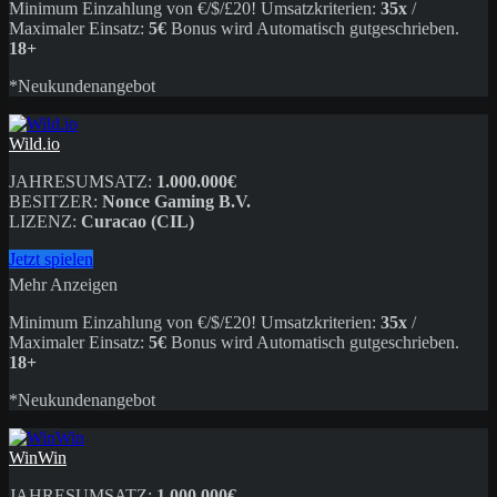
Minimum Einzahlung von €/$/£20! Umsatzkriterien:
35x
/
Maximaler Einsatz:
5€
Bonus wird Automatisch gutgeschrieben.
18+
*Neukundenangebot
Wild.io
JAHRESUMSATZ:
1.000.000€
BESITZER:
Nonce Gaming B.V.
LIZENZ:
Curacao (CIL)
Jetzt spielen
Mehr Anzeigen
Minimum Einzahlung von €/$/£20! Umsatzkriterien:
35x
/
Maximaler Einsatz:
5€
Bonus wird Automatisch gutgeschrieben.
18+
*Neukundenangebot
WinWin
JAHRESUMSATZ:
1.000.000€