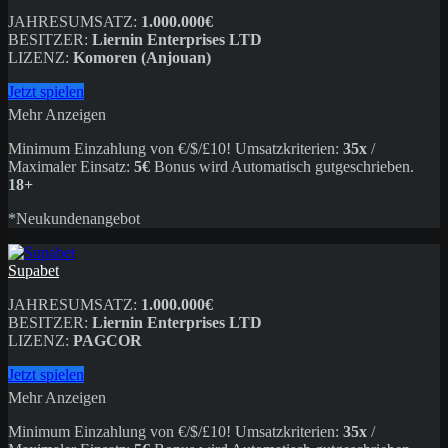
JAHRESUMSATZ:
1.000.000€
BESITZER:
Liernin Enterprises LTD
LIZENZ:
Komoren (Anjouan)
Jetzt spielen
Mehr Anzeigen
Minimum Einzahlung von €/$/£10! Umsatzkriterien:
35x
/
Maximaler Einsatz:
5€
Bonus wird Automatisch gutgeschrieben.
18+
*Neukundenangebot
Supabet
JAHRESUMSATZ:
1.000.000€
BESITZER:
Liernin Enterprises LTD
LIZENZ:
PAGCOR
Jetzt spielen
Mehr Anzeigen
Minimum Einzahlung von €/$/£10! Umsatzkriterien:
35x
/