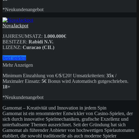
*Neukundenangebot
NovaJackpot
JAHRESUMSATZ:
1.000.000€
BESITZER:
Rabidi N.V.
LIZENZ:
Curacao (CIL)
Jetzt spielen
Mehr Anzeigen
Minimum Einzahlung von €/$/£20! Umsatzkriterien:
35x
/
Maximaler Einsatz:
5€
Bonus wird Automatisch gutgeschrieben.
18+
*Neukundenangebot
Gamomat – Kreativität und Innovation in jedem Spin
Gamomat ist ein renommierter Entwickler von Casino-Spielen, der
sich durch innovative Spielmechaniken, grafische Exzellenz und
unterhaltsame Themen auszeichnet. Seit der Gründung hat sich
Gamomat als führender Anbieter von hochwertigen Spielautomaten
etabliert, die sowohl traditionelle als auch moderne Spieler