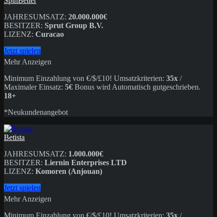
SpinBetter
JAHRESUMSATZ:
20.000.000€
BESITZER:
Sprut Group B.V.
LIZENZ:
Curacao
Jetzt spielen
Mehr Anzeigen
Minimum Einzahlung von €/$/£10! Umsatzkriterien:
35x
/
Maximaler Einsatz:
5€
Bonus wird Automatisch gutgeschrieben.
18+
*Neukundenangebot
Betista
JAHRESUMSATZ:
1.000.000€
BESITZER:
Liernin Enterprises LTD
LIZENZ:
Komoren (Anjouan)
Jetzt spielen
Mehr Anzeigen
Minimum Einzahlung von €/$/£10! Umsatzkriterien:
35x
/