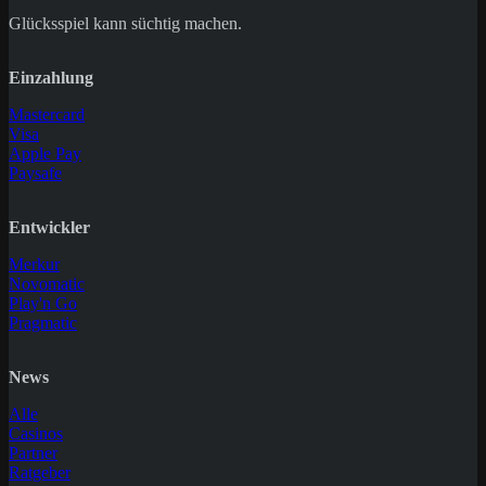
Glücksspiel kann süchtig machen.
Einzahlung
Mastercard
Visa
Apple Pay
Paysafe
Entwickler
Merkur
Novomatic
Play'n Go
Pragmatic
News
Alle
Casinos
Partner
Ratgeber