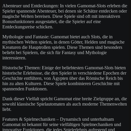
Abenteuer und Entdeckungen: In vielen Gamomat-Slots erleben die
Spieler spannende Abenteuer, bei denen sie Schätze entdecken oder
magische Welten bereisen. Diese Spiele sind oft mit interaktiven
Bonusfunktionen ausgestattet, die die Spieler auf eine
Entdeckungsreise schicken.
Mythologie und Fantasie: Gamomat bietet auch Slots, die in
mythischen Welten spielen, in denen Götter, Helden und magische
Kreaturen die Hauptrollen spielen. Diese Themen sind besonders
beliebt bei Spielern, die sich für Fantasy und Mythologie
interessieren.
Historische Themen: Einige der beliebtesten Gamomat-Slots bieten
historische Erlebnisse, die den Spieler in verschiedene Epochen der
Geschichte entführen, von Ägypten über das Römische Reich bis
hin zu alten Kulturen. Diese Spiele kombinieren Geschichte mit
spannenden Funktionen.
Dank dieser Vielfalt spricht Gamomat eine breite Zielgruppe an, die
sowohl klassische Spielautomaten als auch moderne Themenwelten
liebt.
Features & Spielmechaniken – Dynamisch und unterhaltsam
Gamomat ist bekannt für seine vielfältigen Spielmechaniken und
innovative Funktionen, die jedes Spielerlebnis aufregend und