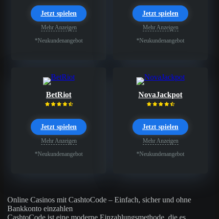
Jetzt spielen
Jetzt spielen
Mehr Anzeigen
Mehr Anzeigen
*Neukundenangebot
*Neukundenangebot
BetRiot
NovaJackpot
Jetzt spielen
Jetzt spielen
Mehr Anzeigen
Mehr Anzeigen
*Neukundenangebot
*Neukundenangebot
Online Casinos mit CashtoCode – Einfach, sicher und ohne
Bankkonto einzahlen
CashtoCode ist eine moderne Einzahlungsmethode, die es