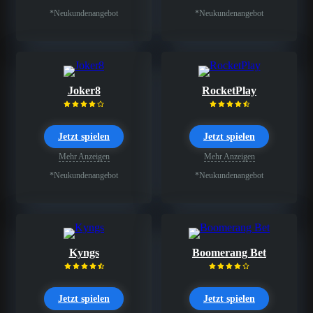
*Neukundenangebot
*Neukundenangebot
Joker8
RocketPlay
Jetzt spielen
Jetzt spielen
Mehr Anzeigen
Mehr Anzeigen
*Neukundenangebot
*Neukundenangebot
Kyngs
Boomerang Bet
Jetzt spielen
Jetzt spielen