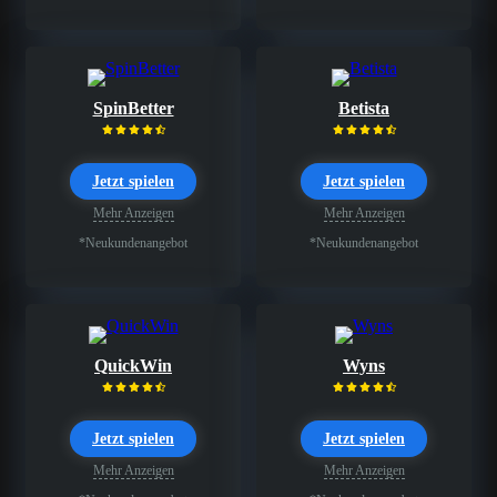
SpinBetter
Betista
Jetzt spielen
Jetzt spielen
Mehr Anzeigen
Mehr Anzeigen
*Neukundenangebot
*Neukundenangebot
QuickWin
Wyns
Jetzt spielen
Jetzt spielen
Mehr Anzeigen
Mehr Anzeigen