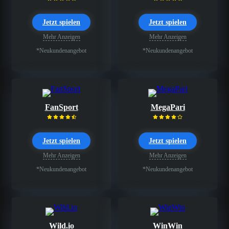
Jetzt spielen
Jetzt spielen
Mehr Anzeigen
Mehr Anzeigen
*Neukundenangebot
*Neukundenangebot
FanSport
MegaPari
Jetzt spielen
Jetzt spielen
Mehr Anzeigen
Mehr Anzeigen
*Neukundenangebot
*Neukundenangebot
Wild.io
WinWin