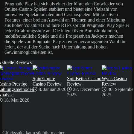
Pragmatic Play hat sich als einer der führenden Entwickler von
Online-Casino-Spielen etabliert und bietet eine Vielzahl von
innovative Spielautomaten und Casinospielen. Mit kreativen
Features, einer breiten Auswahl an Themen und einer Mischung
aus hoher Volatilität und faire RTPs spricht Pragmatic Play Spieler
jeder Erfahrungsstufe an. Die interaktiven Bonusfunktionen,
mobilfreundliche Spiele und die Progressiven Jackpots machen
die Spiele von Pragmatic Play zu einer hervorragenden Wahl für
jeden, der auf der Suche nach Unterhaltung und hohen
Gewinnmöglichkeiten ist.
Aktuelle Reviews
SpinEmpire
SpinBetter Casino
Wyns Casino
asino Prestige
Casino Review
Review
Review
Zahlungsmethoden
8. Januar 2026
22. Dezember
30. Septembe
Analyse
2025
2025
18. Mai 2026
Glücksspiel kann süchtig machen.