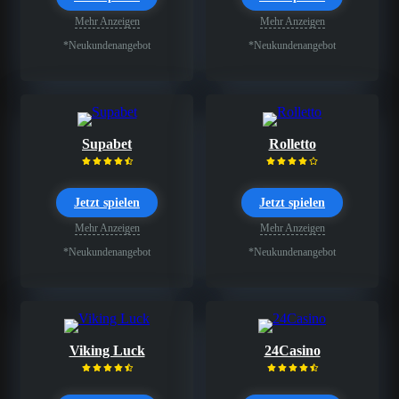
Mehr Anzeigen
Mehr Anzeigen
*Neukundenangebot
*Neukundenangebot
Supabet
Rolletto
Jetzt spielen
Jetzt spielen
Mehr Anzeigen
Mehr Anzeigen
*Neukundenangebot
*Neukundenangebot
Viking Luck
24Casino