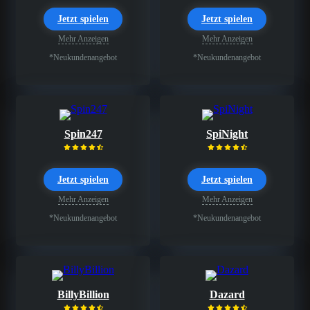
Jetzt spielen
Jetzt spielen
Mehr Anzeigen
Mehr Anzeigen
*Neukundenangebot
*Neukundenangebot
Spin247
SpiNight
Jetzt spielen
Jetzt spielen
Mehr Anzeigen
Mehr Anzeigen
*Neukundenangebot
*Neukundenangebot
BillyBillion
Dazard