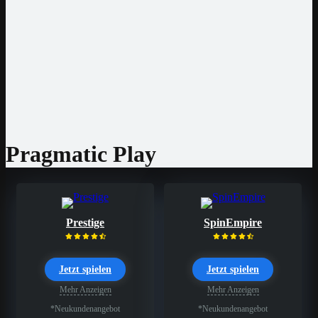
Jeton
CashtoCode
MiFinity
MuchBetter
Auszahlmethoden
Bank Überweisung
MasterCard
Visa
Skrill
Bitcoin
Pragmatic Play
Prestige
SpinEmpire
Jetzt spielen
Jetzt spielen
Mehr Anzeigen
Mehr Anzeigen
*Neukundenangebot
*Neukundenangebot