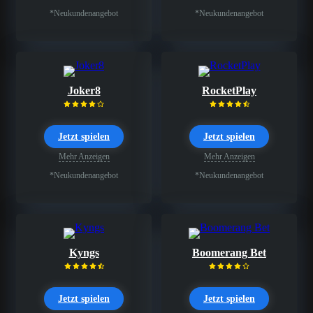
*Neukundenangebot
*Neukundenangebot
Joker8
RocketPlay
Jetzt spielen
Jetzt spielen
Mehr Anzeigen
Mehr Anzeigen
*Neukundenangebot
*Neukundenangebot
Kyngs
Boomerang Bet
Jetzt spielen
Jetzt spielen