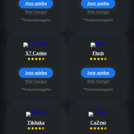
Jetzt spielen
Jetzt spielen
Mehr Anzeigen
Mehr Anzeigen
*Neukundenangebot
*Neukundenangebot
X7 Casino
Flush
Jetzt spielen
Jetzt spielen
Mehr Anzeigen
Mehr Anzeigen
*Neukundenangebot
*Neukundenangebot
Tikitaka
CaZeus