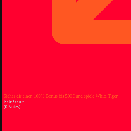
Sicher dir einen 100% Bonus bis 500€ und spiele White Tiger
Rate Game
(
0
Votes)