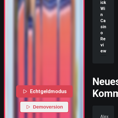
ick
Wi
n
Ca
sin
o
Re
vi
ew
Neue
Komm
Echtgeldmodus
Demoversion
Alex