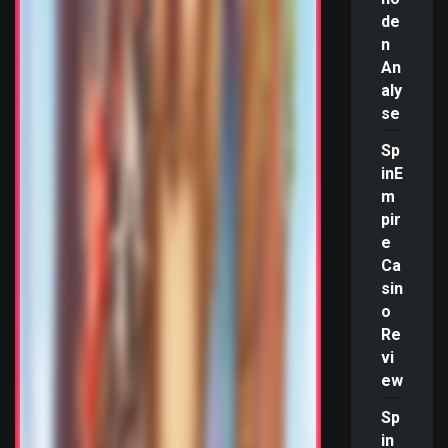
de
n
An
aly
se
Sp
inE
m
pir
e
Ca
sin
o
Re
vi
ew
Sp
in