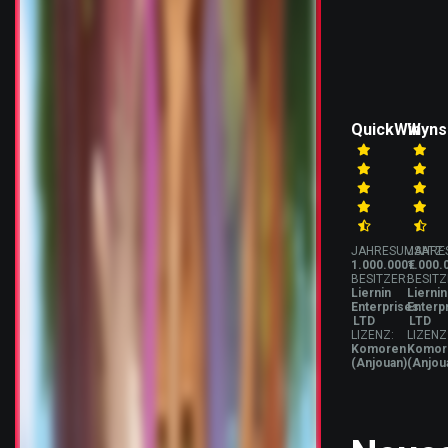
QuickWin
Wyns
JAHRESUMSATZ:
JAHRE
1.000.000€
1.000.
BESITZER:
BESITZ
Liernin
Liernin
Enterprises
Enterp
LTD
LTD
LIZENZ:
LIZENZ
Komoren
Komor
(Anjouan)
(Anjou