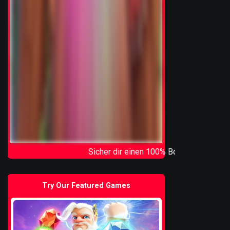
Sicher dir einen 100% Bonus bis 500€ und spiele W
Try Our Featured Games