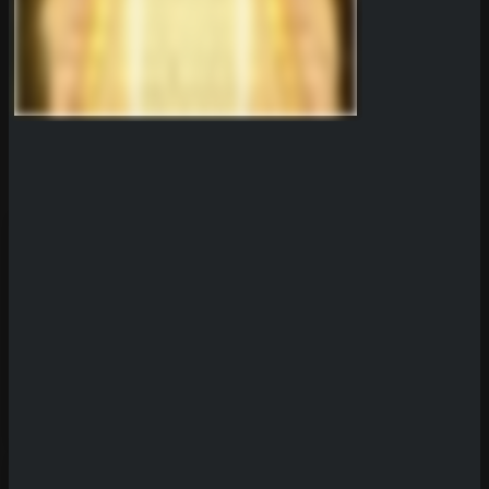
Sicher dir einen 100% Bonus bis 500€ und spiel
Try Our Featured Games