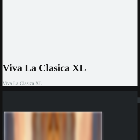
Jeton
CashtoCode
MiFinity
MuchBetter
Auszahlmethoden
Bank Überweisung
MasterCard
Visa
Skrill
Bitcoin
Viva La Clasica XL
Viva La Clasica XL
Suchen
Rate Game
(
0
Votes)
Neue Casinos