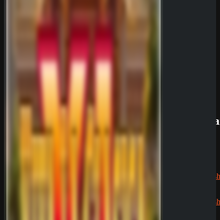
SpinBetter
Casino
Review
Wyns
Casino
Review
QuickWin
Casino
Review
Neueste
Kommenta
Alex
zu
Dazard
rami
zu
CryptoRus
Jens
zu
CryptoRush
200% bis
zu 2.500€