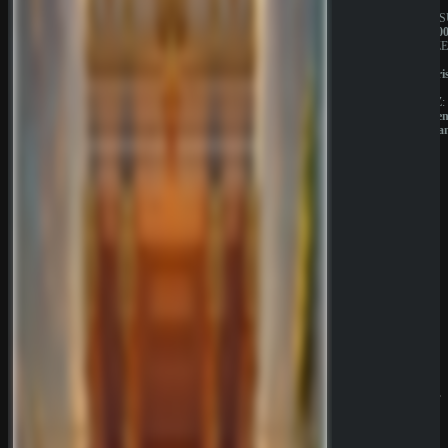
JAHRESUMSATZ:
JAHRES
1.000.000€
1.000.00
BESITZER:
BESITZE
Liernin
Liernin
Enterprises
Enterpri
LTD
LTD
LIZENZ:
LIZENZ:
Komoren
Komore
(Anjouan)
(Anjoua
Neueste
Beiträge
Casino
Prestige
Zahlungs
methoden
Analyse
SpinEmpir
e Casino
Review