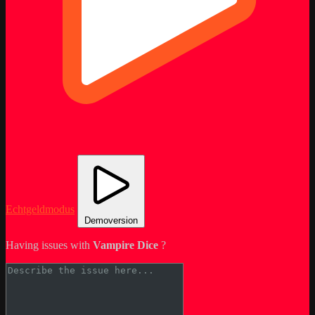
Echtgeldmodus
Demoversion
Having issues with
Vampire Dice
?