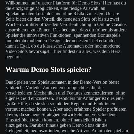
Willkommen auf unserer Plattform für Demo Slots! Hier hast du
die einzigartige Möglichkeit, eine riesige Auswahl an
Spielautomaten kostenlos und ohne Risiko zu testen. Unsere
Seite bietet dir den Vorteil, die neuesten Slots oft bis zu zwei
Wochen vor ihrer offiziellen Veröffentlichung in Online-Casinos
ausprobieren zu können. Das bedeutet, dass du früher als andere
Spieler die innovativen Funktionen, spannenden Bonusspiele
und atemberaubenden Designs der neuesten Titel erkunden
kannst. Egal, ob du klassische Automaten oder hochmoderne
Video-Slots bevorzugst – hier findest du alles, was dein Herz
begehrt.
Warum Demo Slots spielen?
Das Spielen von Spielautomaten in der Demo-Version bietet
zahlreiche Vorteile. Zum einen ermöglicht es dir, die
verschiedenen Mechaniken und Features kennenzulernen, ohne
eigenes Geld einzusetzen. Besonders für Anfänger ist dies eine
große Hilfe, da sie sich so mit den Regeln und Funktionen
vertraut machen können. Aber auch erfahrene Spieler profitieren
davon, da sie neue Strategien entwickeln und verschiedene
Einsatzhöhen testen können, ohne finanzielle Risiken
einzugehen. Darüber hinaus geben Demo Slots dir die
Gelegenheit, herauszufinden, welche Art von Automatenspiel am