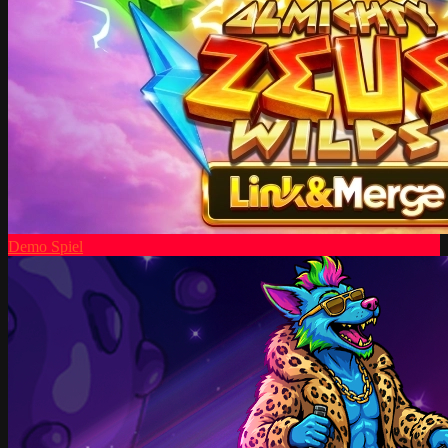
Demo Spiel