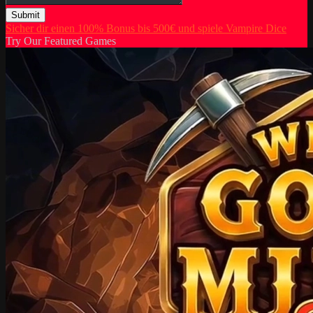
Submit
Sicher dir einen 100% Bonus bis 500€ und spiele Vampire Dice
Try Our Featured Games