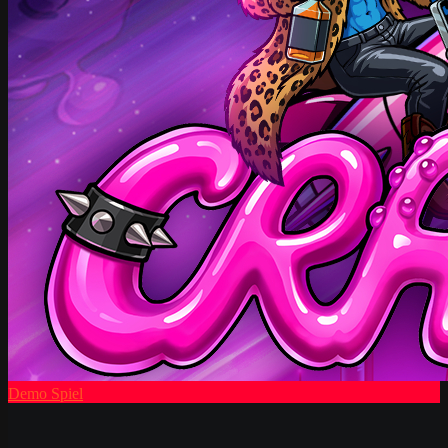
Demo Spiel