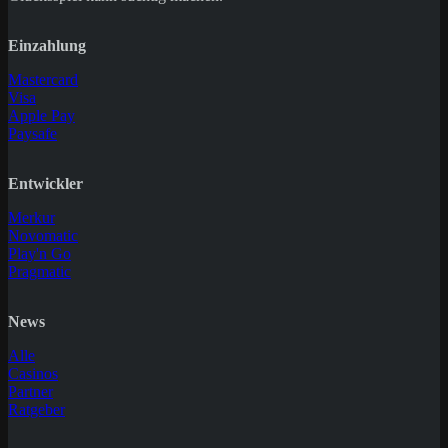
Einzahlung
Mastercard
Visa
Apple Pay
Paysafe
Entwickler
Merkur
Novomatic
Play'n Go
Pragmatic
News
Alle
Casinos
Partner
Ratgeber