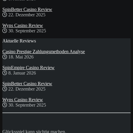
SpinBetter Casino Review
22. Dezember 2025
Wyns Casino Review
30. September 2025
Aktuelle Reviews
Casino Prestige Zahlungsmethoden Analyse
18. Mai 2026
SpinEmpire Casino Review
8. Januar 2026
SpinBetter Casino Review
22. Dezember 2025
Wyns Casino Review
30. September 2025
Glücksspiel kann süchtig machen.