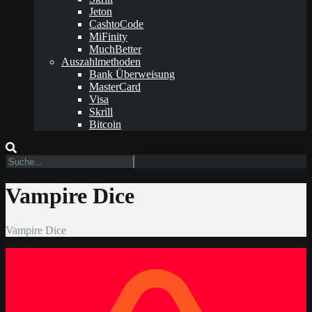
Jeton
CashtoCode
MiFinity
MuchBetter
Auszahlmethoden
Bank Überweisung
MasterCard
Visa
Skrill
Bitcoin
Vampire Dice
Vampire Dice