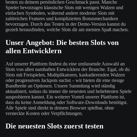
besten zu deinem persönlichen Geschmack passt. Manche
Spieler bevorzugen klassische Slots mit wenigen Walzen und
einfachen Symbolen, während andere moderne Slots mit
zahlreichen Features und komplizierten Bonusmechaniken
bevorzugen. Durch das Testen in der Demo-Version kannst du
gezielt herausfinden, welche Slots dir am meisten Spaß machen.
Unser Angebot: Die besten Slots von
allen Entwicklern
Auf unserer Plattform findest du eine umfassende Auswahl an
Slots von allen namhaften Entwicklern der Branche. Egal, ob du
Slots mit Freispielen, Multiplikatoren, kaskadierenden Walzen
oder progressiven Jackpots suchst – wir bieten dir eine riesige
Bandbreite an Optionen. Unsere Sammlung wird ständig
aktualisiert, sodass du immer die neuesten und beliebtesten Spiele
ausprobieren kannst. Ein weiterer Vorteil unserer Plattform ist,
dass du keine Anmeldung oder Software-Downloads benötigst.
Alle Spiele sind direkt in deinem Browser spielbar, ohne
versteckte Kosten oder Verpflichtungen.
Die neuesten Slots zuerst testen