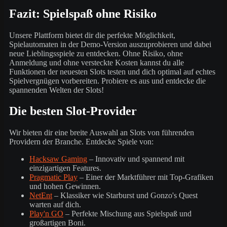
Fazit: Spielspaß ohne Risiko
Unsere Plattform bietet dir die perfekte Möglichkeit,
Spielautomaten in der Demo-Version auszuprobieren und dabei
neue Lieblingsspiele zu entdecken. Ohne Risiko, ohne
Anmeldung und ohne versteckte Kosten kannst du alle
Funktionen der neuesten Slots testen und dich optimal auf echtes
Spielvergnügen vorbereiten. Probiere es aus und entdecke die
spannenden Welten der Slots!
Die besten Slot-Provider
Wir bieten dir eine breite Auswahl an Slots von führenden
Providern der Branche. Entdecke Spiele von:
Hacksaw Gaming
– Innovativ und spannend mit
einzigartigen Features.
Pragmatic Play
– Einer der Marktführer mit Top-Grafiken
und hohen Gewinnen.
NetEnt
– Klassiker wie Starburst und Gonzo's Quest
warten auf dich.
Play'n GO
– Perfekte Mischung aus Spielspaß und
großartigen Boni.