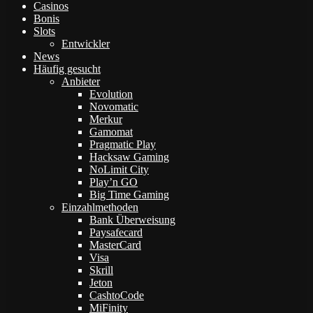
Casinos
Bonis
Slots
Entwickler
News
Häufig gesucht
Anbieter
Evolution
Novomatic
Merkur
Gamomat
Pragmatic Play
Hacksaw Gaming
NoLimit City
Play’n GO
Big Time Gaming
Einzahlmethoden
Bank Überweisung
Paysafecard
MasterCard
Visa
Skrill
Jeton
CashtoCode
MiFinity