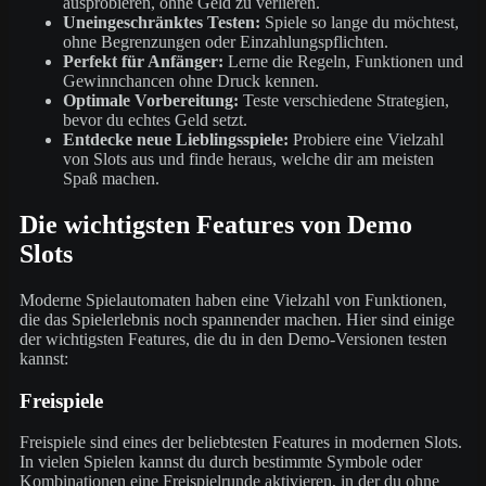
ausprobieren, ohne Geld zu verlieren.
Uneingeschränktes Testen:
Spiele so lange du möchtest,
ohne Begrenzungen oder Einzahlungspflichten.
Perfekt für Anfänger:
Lerne die Regeln, Funktionen und
Gewinnchancen ohne Druck kennen.
Optimale Vorbereitung:
Teste verschiedene Strategien,
bevor du echtes Geld setzt.
Entdecke neue Lieblingsspiele:
Probiere eine Vielzahl
von Slots aus und finde heraus, welche dir am meisten
Spaß machen.
Die wichtigsten Features von Demo
Slots
Moderne Spielautomaten haben eine Vielzahl von Funktionen,
die das Spielerlebnis noch spannender machen. Hier sind einige
der wichtigsten Features, die du in den Demo-Versionen testen
kannst:
Freispiele
Freispiele sind eines der beliebtesten Features in modernen Slots.
In vielen Spielen kannst du durch bestimmte Symbole oder
Kombinationen eine Freispielrunde aktivieren, in der du ohne