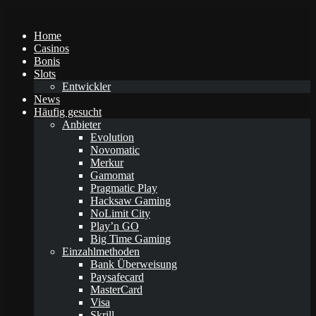
Home
Casinos
Bonis
Slots
Entwickler
News
Häufig gesucht
Anbieter
Evolution
Novomatic
Merkur
Gamomat
Pragmatic Play
Hacksaw Gaming
NoLimit City
Play’n GO
Big Time Gaming
Einzahlmethoden
Bank Überweisung
Paysafecard
MasterCard
Visa
Skrill