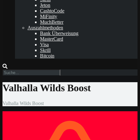
Jeton
CashtoCode
MiFinity
MuchBetter
Auszahlmethoden
Bank Überweisung
MasterCard
Visa
Skrill
Bitcoin
Valhalla Wilds Boost
Valhalla Wilds Boost