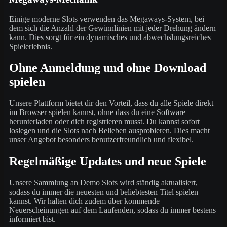
Einige moderne Slots verwenden das Megaways-System, bei
dem sich die Anzahl der Gewinnlinien mit jeder Drehung ändern
kann. Dies sorgt für ein dynamisches und abwechslungsreiches
Spielerlebnis.
Ohne Anmeldung und ohne Download
spielen
Unsere Plattform bietet dir den Vorteil, dass du alle Spiele direkt
im Browser spielen kannst, ohne dass du eine Software
herunterladen oder dich registrieren musst. Du kannst sofort
loslegen und die Slots nach Belieben ausprobieren. Dies macht
unser Angebot besonders benutzerfreundlich und flexibel.
Regelmäßige Updates und neue Spiele
Unsere Sammlung an Demo Slots wird ständig aktualisiert,
sodass du immer die neuesten und beliebtesten Titel spielen
kannst. Wir halten dich zudem über kommende
Neuerscheinungen auf dem Laufenden, sodass du immer bestens
informiert bist.