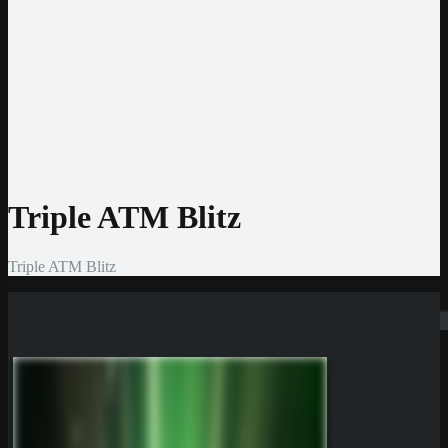
Jeton
CashtoCode
MiFinity
MuchBetter
Auszahlmethoden
Bank Überweisung
MasterCard
Visa
Skrill
Bitcoin
Triple ATM Blitz
Triple ATM Blitz
Suchen
Rate Game
(
0
Votes)
Neue Casinos