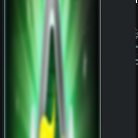
SpinBetter
Betist
JAHRESUMSATZ:
JAHRES
20.000.000€
1.000.00
BESITZER:
BESITZE
Sprut
Liernin
Group
Enterpri
B.V.
LTD
LIZENZ:
LIZENZ:
Curacao
Komore
(Anjoua
QuickWin
Wyns