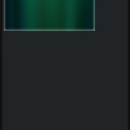
Sicher dir einen 100% Bonus bis 500€ und spiele
Try Our Featured Games