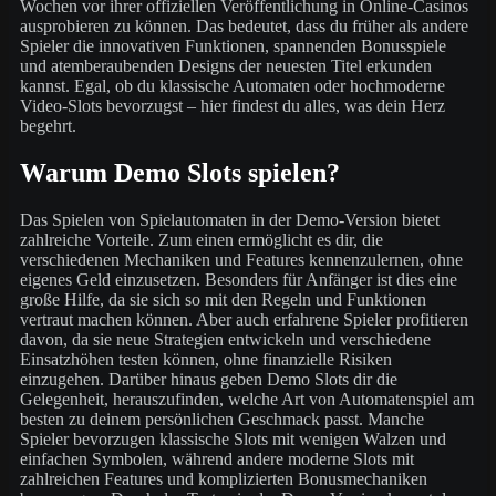
Wochen vor ihrer offiziellen Veröffentlichung in Online-Casinos
ausprobieren zu können. Das bedeutet, dass du früher als andere
Spieler die innovativen Funktionen, spannenden Bonusspiele
und atemberaubenden Designs der neuesten Titel erkunden
kannst. Egal, ob du klassische Automaten oder hochmoderne
Video-Slots bevorzugst – hier findest du alles, was dein Herz
begehrt.
Warum Demo Slots spielen?
Das Spielen von Spielautomaten in der Demo-Version bietet
zahlreiche Vorteile. Zum einen ermöglicht es dir, die
verschiedenen Mechaniken und Features kennenzulernen, ohne
eigenes Geld einzusetzen. Besonders für Anfänger ist dies eine
große Hilfe, da sie sich so mit den Regeln und Funktionen
vertraut machen können. Aber auch erfahrene Spieler profitieren
davon, da sie neue Strategien entwickeln und verschiedene
Einsatzhöhen testen können, ohne finanzielle Risiken
einzugehen. Darüber hinaus geben Demo Slots dir die
Gelegenheit, herauszufinden, welche Art von Automatenspiel am
besten zu deinem persönlichen Geschmack passt. Manche
Spieler bevorzugen klassische Slots mit wenigen Walzen und
einfachen Symbolen, während andere moderne Slots mit
zahlreichen Features und komplizierten Bonusmechaniken