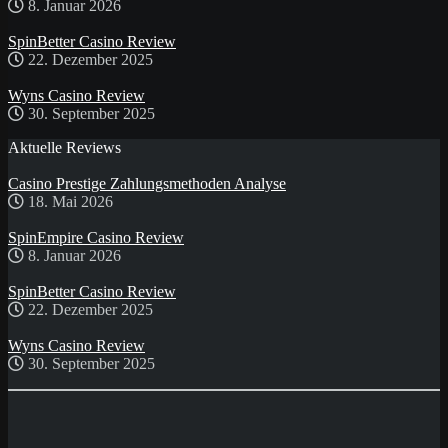
8. Januar 2026
SpinBetter Casino Review
22. Dezember 2025
Wyns Casino Review
30. September 2025
Aktuelle Reviews
Casino Prestige Zahlungsmethoden Analyse
18. Mai 2026
SpinEmpire Casino Review
8. Januar 2026
SpinBetter Casino Review
22. Dezember 2025
Wyns Casino Review
30. September 2025