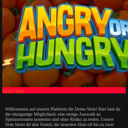
Demo Spiel
Willkommen auf unserer Plattform für Demo Slots! Hier hast du
die einzigartige Möglichkeit, eine riesige Auswahl an
Spielautomaten kostenlos und ohne Risiko zu testen. Unsere
Seite bietet dir den Vorteil, die neuesten Slots oft bis zu zwei