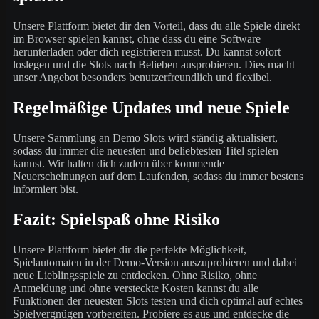
Unsere Plattform bietet dir den Vorteil, dass du alle Spiele direkt
im Browser spielen kannst, ohne dass du eine Software
herunterladen oder dich registrieren musst. Du kannst sofort
loslegen und die Slots nach Belieben ausprobieren. Dies macht
unser Angebot besonders benutzerfreundlich und flexibel.
Regelmäßige Updates und neue Spiele
Unsere Sammlung an Demo Slots wird ständig aktualisiert,
sodass du immer die neuesten und beliebtesten Titel spielen
kannst. Wir halten dich zudem über kommende
Neuerscheinungen auf dem Laufenden, sodass du immer bestens
informiert bist.
Fazit: Spielspaß ohne Risiko
Unsere Plattform bietet dir die perfekte Möglichkeit,
Spielautomaten in der Demo-Version auszuprobieren und dabei
neue Lieblingsspiele zu entdecken. Ohne Risiko, ohne
Anmeldung und ohne versteckte Kosten kannst du alle
Funktionen der neuesten Slots testen und dich optimal auf echtes
Spielvergnügen vorbereiten. Probiere es aus und entdecke die