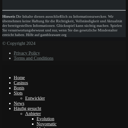
Hinweis
Die Inhalte dienen ausschließlich zu Informationszwecken. Wir
übernehmen keine Haftung für die Richtigkeit, Vollständigkeit und Aktualität
der bereitgestellten Informationen. Glücksspiel kann süchtig machen. Spielen
Sie verantwortungsbewusst und nur, wenn Sie das gesetzliche Mindestalter
erreicht haben. Hilfe auf gambleaware.org
© Copyright 2024
Privacy Policy
Terms and Conditions
Home
Casinos
Bonis
Slots
Entwickler
News
Häufig gesucht
Anbieter
Evolution
Novomatic