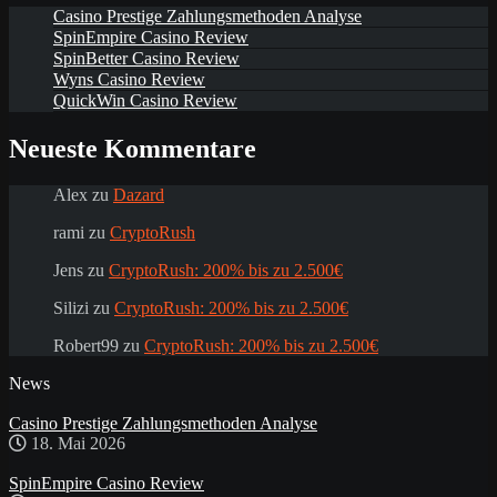
Casino Prestige Zahlungsmethoden Analyse
SpinEmpire Casino Review
SpinBetter Casino Review
Wyns Casino Review
QuickWin Casino Review
Neueste Kommentare
Alex
zu
Dazard
rami
zu
CryptoRush
Jens
zu
CryptoRush: 200% bis zu 2.500€
Silizi
zu
CryptoRush: 200% bis zu 2.500€
Robert99
zu
CryptoRush: 200% bis zu 2.500€
News
Casino Prestige Zahlungsmethoden Analyse
18. Mai 2026
SpinEmpire Casino Review