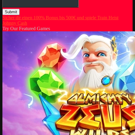
Submit
Sicher dir einen 100% Bonus bis 500€ und spiele Train Heist
Johnny Cash
Try Our Featured Games