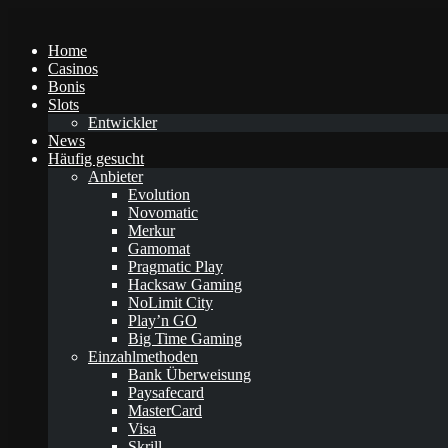
Home
Casinos
Bonis
Slots
Entwickler
News
Häufig gesucht
Anbieter
Evolution
Novomatic
Merkur
Gamomat
Pragmatic Play
Hacksaw Gaming
NoLimit City
Play’n GO
Big Time Gaming
Einzahlmethoden
Bank Überweisung
Paysafecard
MasterCard
Visa
Skrill