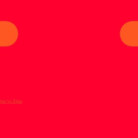
nos vs Zeus