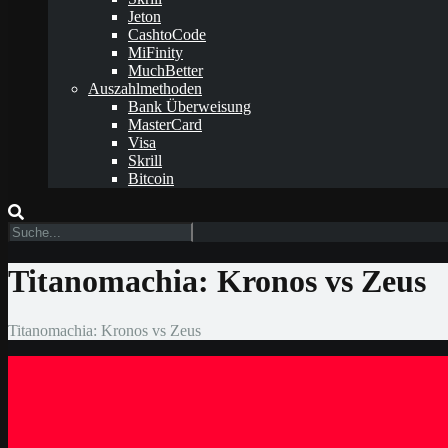
Jeton
CashtoCode
MiFinity
MuchBetter
Auszahlmethoden
Bank Überweisung
MasterCard
Visa
Skrill
Bitcoin
Titanomachia: Kronos vs Zeus
Titanomachia: Kronos vs Zeus