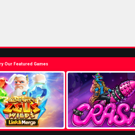
ry Our Featured Games