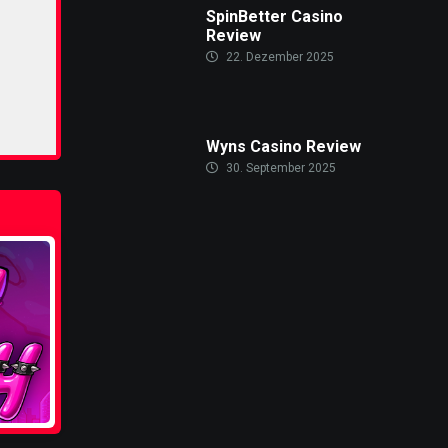
SpinBetter Casino
Review
22. Dezember 2025
Wyns Casino Review
30. September 2025