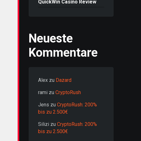
QuickWin Casino Review
Neueste
Kommentare
Alex
zu
Dazard
rami
zu
CryptoRush
Jens
zu
CryptoRush: 200%
bis zu 2.500€
Silizi
zu
CryptoRush: 200%
bis zu 2.500€