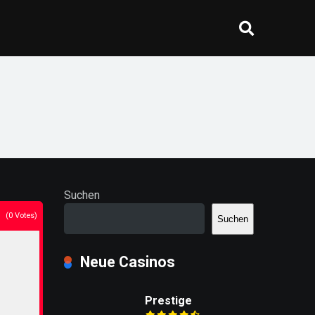
Suchen
(
0
Votes)
Suchen
Neue Casinos
Prestige