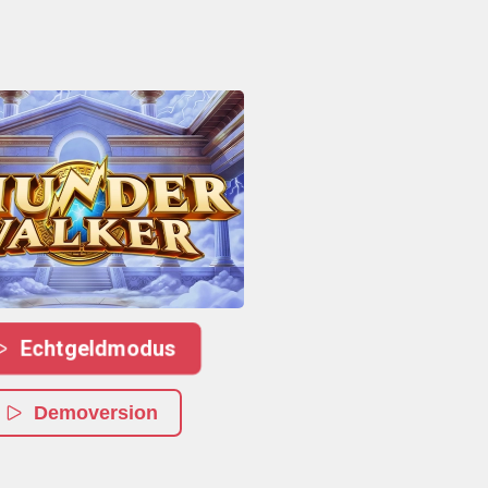
Echtgeldmodus
Demoversion