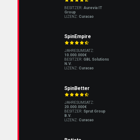
BESITZER:
Aurevia IT
Group
LIZENZ:
Curacao
SpinEmpire
JAHRESUMSATZ:
10.000.000€
BESITZER:
GBL Solutions
N.V.
LIZENZ:
Curacao
SpinBetter
JAHRESUMSATZ:
20.000.000€
BESITZER:
Sprut Group
B.V.
LIZENZ:
Curacao