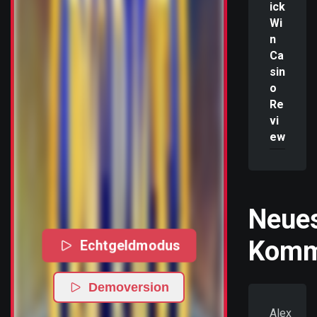
ick
Wi
n
Ca
sin
o
Re
vi
ew
Neue
Komm
Echtgeldmodus
Demoversion
Alex