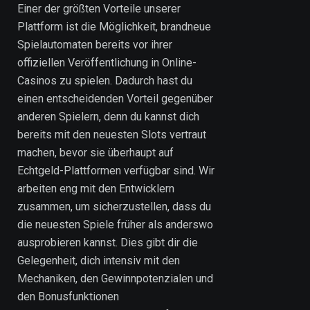
Einer der größten Vorteile unserer
Plattform ist die Möglichkeit, brandneue
Spielautomaten bereits vor ihrer
offiziellen Veröffentlichung in Online-
Casinos zu spielen. Dadurch hast du
einen entscheidenden Vorteil gegenüber
anderen Spielern, denn du kannst dich
bereits mit den neuesten Slots vertraut
machen, bevor sie überhaupt auf
Echtgeld-Plattformen verfügbar sind. Wir
arbeiten eng mit den Entwicklern
zusammen, um sicherzustellen, dass du
die neuesten Spiele früher als anderswo
ausprobieren kannst. Dies gibt dir die
Gelegenheit, dich intensiv mit den
Mechaniken, den Gewinnpotenzialen und
den Bonusfunktionen