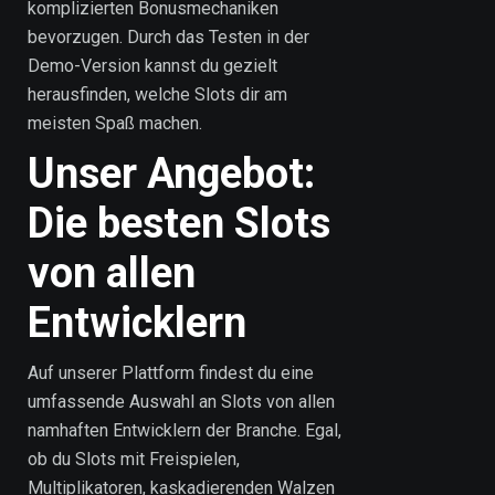
komplizierten Bonusmechaniken
bevorzugen. Durch das Testen in der
Demo-Version kannst du gezielt
herausfinden, welche Slots dir am
meisten Spaß machen.
Unser Angebot:
Die besten Slots
von allen
Entwicklern
Auf unserer Plattform findest du eine
umfassende Auswahl an Slots von allen
namhaften Entwicklern der Branche. Egal,
ob du Slots mit Freispielen,
Multiplikatoren, kaskadierenden Walzen