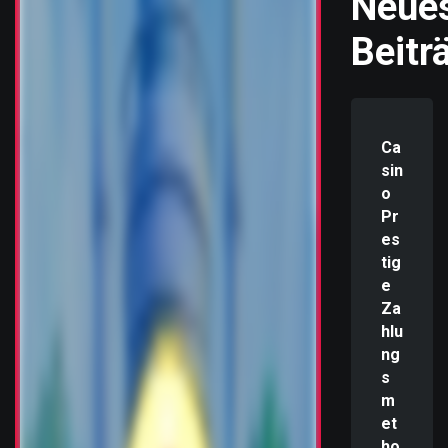
Neue
Beitr
Ca
sin
o
Pr
es
tig
e
Za
hlu
ng
s
m
et
ho