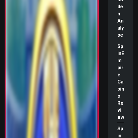
de
n
An
aly
se
Sp
inE
m
pir
e
Ca
sin
o
Re
vi
ew
Sp
in