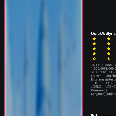
QuickWin
Wyns
JAHRESUMSATZ:
JAHRE
1.000.000€
1.000.
BESITZER:
BESITZ
Liernin
Liernin
Enterprises
Enterp
LTD
LTD
LIZENZ:
LIZENZ
Komoren
Komor
(Anjouan)
(Anjou