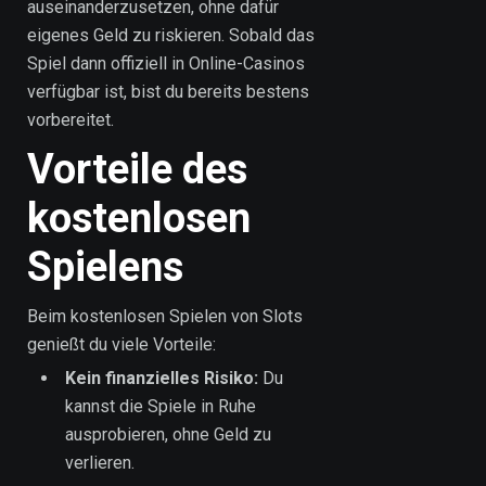
auseinanderzusetzen, ohne dafür
eigenes Geld zu riskieren. Sobald das
Spiel dann offiziell in Online-Casinos
verfügbar ist, bist du bereits bestens
vorbereitet.
Vorteile des
kostenlosen
Spielens
Beim kostenlosen Spielen von Slots
genießt du viele Vorteile:
Kein finanzielles Risiko:
Du
kannst die Spiele in Ruhe
ausprobieren, ohne Geld zu
verlieren.