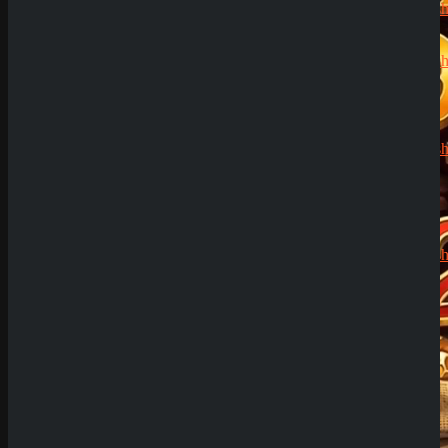
CryptoRus
Jens
zu
CryptoRush
200% bis
zu 2.500€
Silizi
zu
CryptoRush
200% bis
zu 2.500€
Robert99
zu
CryptoRush
200% bis
zu 2.500€
News
Casino Prestige
Zahlungsmethoden
Analyse
18. Mai 2026
SpinEmpire Casino
Review