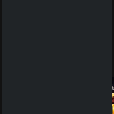
Zahlungs
methoden
Analyse
Echtgeldmodus
SpinEmpir
Demoversion
e Casino
Review
Having issues with
Teen Patti
?
SpinBetter
Casino
Review
Wyns
Casino
Review
QuickWin
Submit
Casino
Sicher dir einen 100% Bonus bis 500€ und spiele
Review
Teen Patti
Try Our Featured Games
Neueste
Kommenta
Alex
zu
Dazard
rami
zu