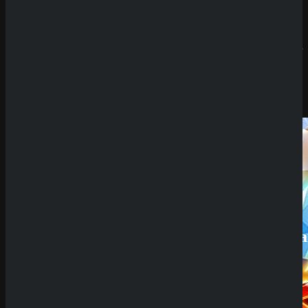
Zahlungs
methoden
Analyse
SpinEmpir
e Casino
Submit
Review
Sicher dir einen 100% Bonus bis 500€ und spiele
SpinBetter
Sweet Royale Xmas
Casino
Try Our Featured Games
Review
Wyns
Casino
Review
QuickWin
Casino
Review
Neueste
Kommenta
Alex
zu
Dazard
rami
zu