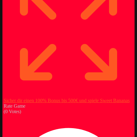
Sicher dir einen 100% Bonus bis 500€ und spiele Sweet Bananas
Rate Game
(
0
Votes)