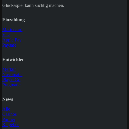
Glücksspiel kann süchtig machen.
Einzahlung
Mastercard
Visa
Apple Pay
Paysafe
Entwickler
Merkur
Novomatic
Play'n Go
Pragmatic
News
Alle
Casinos
Partner
Ratgeber