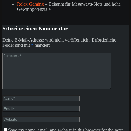
Relax Gaming
– Bekannt für Megaways-Slots und hohe
Gewinnpotenziale.
Schreibe einen Kommentar
Deine E-Mail-Adresse wird nicht veröffentlicht.
Erforderliche
Felder sind mit
*
markiert
Save my name, email, and website in this browser for the next