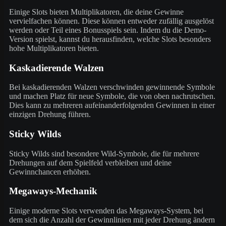
Einige Slots bieten Multiplikatoren, die deine Gewinne
vervielfachen können. Diese können entweder zufällig ausgelöst
werden oder Teil eines Bonusspiels sein. Indem du die Demo-
Version spielst, kannst du herausfinden, welche Slots besonders
hohe Multiplikatoren bieten.
Kaskadierende Walzen
Bei kaskadierenden Walzen verschwinden gewinnende Symbole
und machen Platz für neue Symbole, die von oben nachrutschen.
Dies kann zu mehreren aufeinanderfolgenden Gewinnen in einer
einzigen Drehung führen.
Sticky Wilds
Sticky Wilds sind besondere Wild-Symbole, die für mehrere
Drehungen auf dem Spielfeld verbleiben und deine
Gewinnchancen erhöhen.
Megaways-Mechanik
Einige moderne Slots verwenden das Megaways-System, bei
dem sich die Anzahl der Gewinnlinien mit jeder Drehung ändern