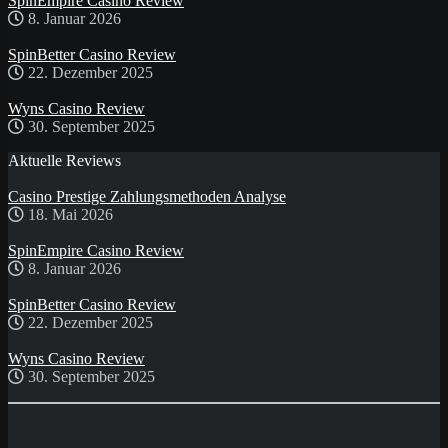
SpinEmpire Casino Review
8. Januar 2026
SpinBetter Casino Review
22. Dezember 2025
Wyns Casino Review
30. September 2025
Aktuelle Reviews
Casino Prestige Zahlungsmethoden Analyse
18. Mai 2026
SpinEmpire Casino Review
8. Januar 2026
SpinBetter Casino Review
22. Dezember 2025
Wyns Casino Review
30. September 2025