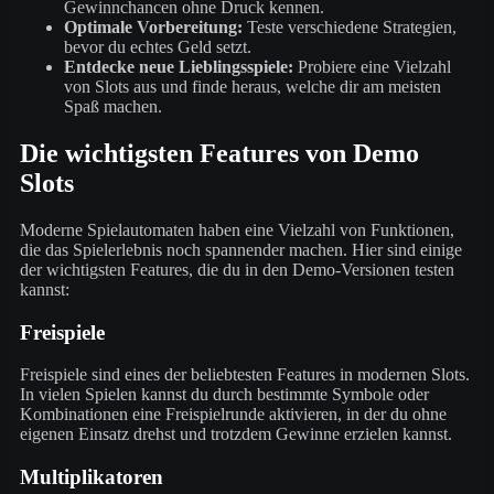
Gewinnchancen ohne Druck kennen.
Optimale Vorbereitung:
Teste verschiedene Strategien,
bevor du echtes Geld setzt.
Entdecke neue Lieblingsspiele:
Probiere eine Vielzahl
von Slots aus und finde heraus, welche dir am meisten
Spaß machen.
Die wichtigsten Features von Demo
Slots
Moderne Spielautomaten haben eine Vielzahl von Funktionen,
die das Spielerlebnis noch spannender machen. Hier sind einige
der wichtigsten Features, die du in den Demo-Versionen testen
kannst:
Freispiele
Freispiele sind eines der beliebtesten Features in modernen Slots.
In vielen Spielen kannst du durch bestimmte Symbole oder
Kombinationen eine Freispielrunde aktivieren, in der du ohne
eigenen Einsatz drehst und trotzdem Gewinne erzielen kannst.
Multiplikatoren