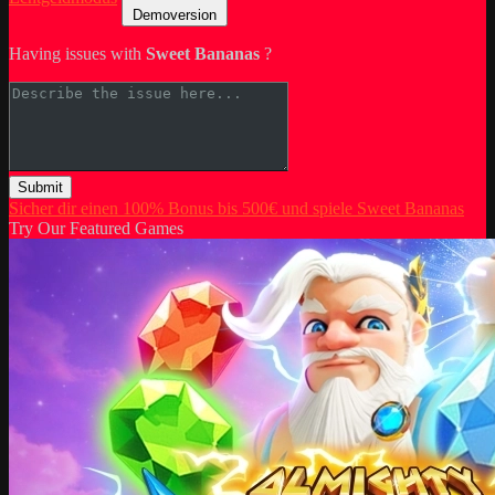
Demoversion
Having issues with
Sweet Bananas
?
Submit
Sicher dir einen 100% Bonus bis 500€ und spiele Sweet Bananas
Try Our Featured Games