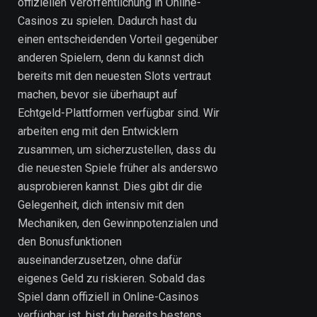
offiziellen Veröffentlichung in Online-
Casinos zu spielen. Dadurch hast du
einen entscheidenden Vorteil gegenüber
anderen Spielern, denn du kannst dich
bereits mit den neuesten Slots vertraut
machen, bevor sie überhaupt auf
Echtgeld-Plattformen verfügbar sind. Wir
arbeiten eng mit den Entwicklern
zusammen, um sicherzustellen, dass du
die neuesten Spiele früher als anderswo
ausprobieren kannst. Dies gibt dir die
Gelegenheit, dich intensiv mit den
Mechaniken, den Gewinnpotenzialen und
den Bonusfunktionen
auseinanderzusetzen, ohne dafür
eigenes Geld zu riskieren. Sobald das
Spiel dann offiziell in Online-Casinos
verfügbar ist, bist du bereits bestens