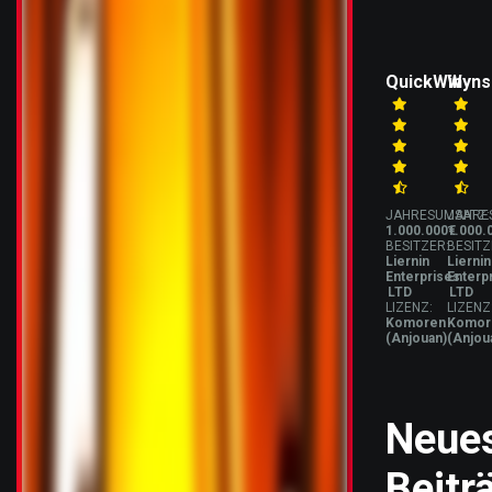
QuickWin
Wyns
JAHRESUMSATZ:
JAHRE
1.000.000€
1.000.
BESITZER:
BESITZ
Liernin
Liernin
Enterprises
Enterp
LTD
LTD
LIZENZ:
LIZENZ
Komoren
Komor
(Anjouan)
(Anjou
Neue
Beitr