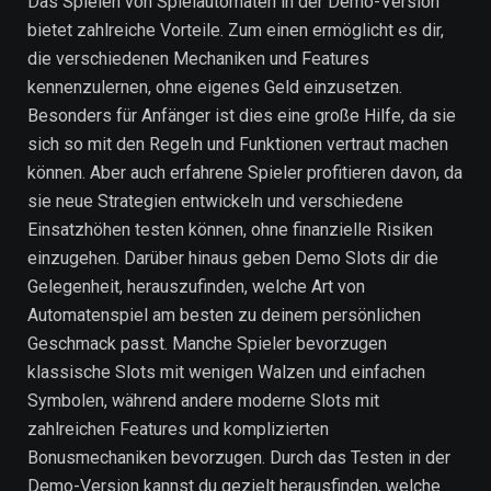
Das Spielen von Spielautomaten in der Demo-Version
bietet zahlreiche Vorteile. Zum einen ermöglicht es dir,
die verschiedenen Mechaniken und Features
kennenzulernen, ohne eigenes Geld einzusetzen.
Besonders für Anfänger ist dies eine große Hilfe, da sie
sich so mit den Regeln und Funktionen vertraut machen
können. Aber auch erfahrene Spieler profitieren davon, da
sie neue Strategien entwickeln und verschiedene
Einsatzhöhen testen können, ohne finanzielle Risiken
einzugehen. Darüber hinaus geben Demo Slots dir die
Gelegenheit, herauszufinden, welche Art von
Automatenspiel am besten zu deinem persönlichen
Geschmack passt. Manche Spieler bevorzugen
klassische Slots mit wenigen Walzen und einfachen
Symbolen, während andere moderne Slots mit
zahlreichen Features und komplizierten
Bonusmechaniken bevorzugen. Durch das Testen in der
Demo-Version kannst du gezielt herausfinden, welche