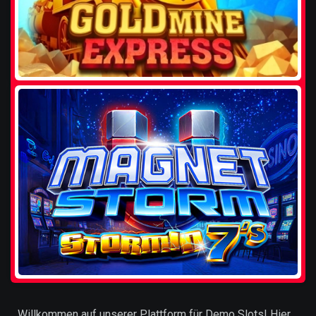
Willkommen auf unserer Plattform für Demo Slots! Hier