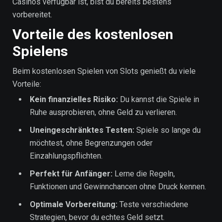
Casinos verfügbar ist, bist du bereits bestens
vorbereitet.
Vorteile des kostenlosen
Spielens
Beim kostenlosen Spielen von Slots genießt du viele
Vorteile:
Kein finanzielles Risiko:
Du kannst die Spiele in
Ruhe ausprobieren, ohne Geld zu verlieren.
Uneingeschränktes Testen:
Spiele so lange du
möchtest, ohne Begrenzungen oder
Einzahlungspflichten.
Perfekt für Anfänger:
Lerne die Regeln,
Funktionen und Gewinnchancen ohne Druck kennen.
Optimale Vorbereitung:
Teste verschiedene
Strategien, bevor du echtes Geld setzt.