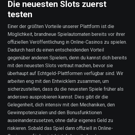
Die neuesten Slots zuerst
testen
Einer der größten Vorteile unserer Plattform ist die
Möglichkeit, brandneue Spielautomaten bereits vor ihrer
offiziellen Veröffentlichung in Online-Casinos zu spielen.
Dadurch hast du einen entscheidenden Vorteil
gegenüber anderen Spielern, denn du kannst dich bereits
mit den neuesten Slots vertraut machen, bevor sie
überhaupt auf Echtgeld-Plattformen verfügbar sind. Wir
arbeiten eng mit den Entwicklern zusammen, um
sicherzustellen, dass du die neuesten Spiele früher als
anderswo ausprobieren kannst. Dies gibt dir die
Gelegenheit, dich intensiv mit den Mechaniken, den
Gewinnpotenzialen und den Bonusfunktionen
auseinanderzusetzen, ohne dafür eigenes Geld zu
riskieren. Sobald das Spiel dann offiziell in Online-