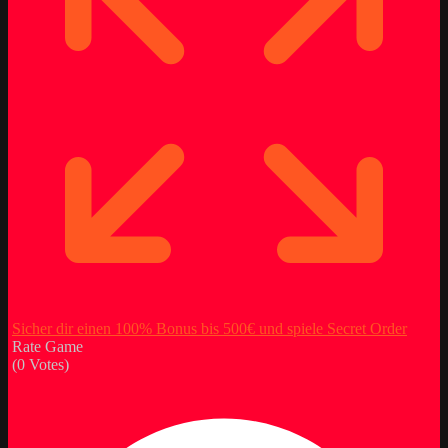
Sicher dir einen 100% Bonus bis 500€ und spiele Secret Order
Rate Game
(
0
Votes)