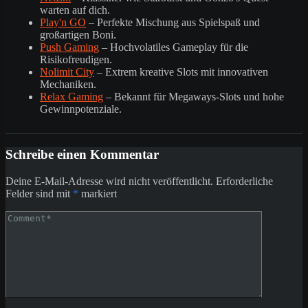
warten auf dich.
Play'n GO
– Perfekte Mischung aus Spielspaß und
großartigen Boni.
Push Gaming
– Hochvolatiles Gameplay für die
Risikofreudigen.
Nolimit City
– Extrem kreative Slots mit innovativen
Mechaniken.
Relax Gaming
– Bekannt für Megaways-Slots und hohe
Gewinnpotenziale.
Schreibe einen Kommentar
Deine E-Mail-Adresse wird nicht veröffentlicht.
Erforderliche
Felder sind mit
*
markiert