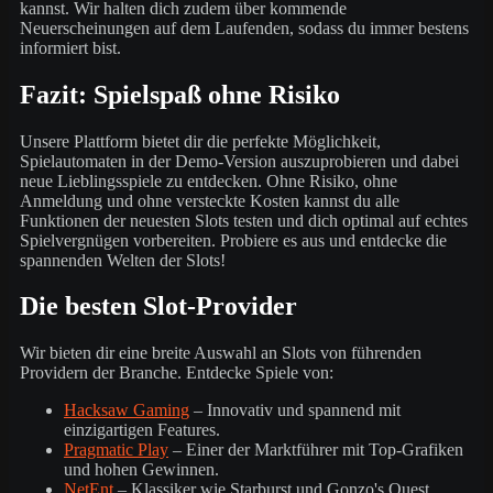
kannst. Wir halten dich zudem über kommende
Neuerscheinungen auf dem Laufenden, sodass du immer bestens
informiert bist.
Fazit: Spielspaß ohne Risiko
Unsere Plattform bietet dir die perfekte Möglichkeit,
Spielautomaten in der Demo-Version auszuprobieren und dabei
neue Lieblingsspiele zu entdecken. Ohne Risiko, ohne
Anmeldung und ohne versteckte Kosten kannst du alle
Funktionen der neuesten Slots testen und dich optimal auf echtes
Spielvergnügen vorbereiten. Probiere es aus und entdecke die
spannenden Welten der Slots!
Die besten Slot-Provider
Wir bieten dir eine breite Auswahl an Slots von führenden
Providern der Branche. Entdecke Spiele von:
Hacksaw Gaming
– Innovativ und spannend mit
einzigartigen Features.
Pragmatic Play
– Einer der Marktführer mit Top-Grafiken
und hohen Gewinnen.
NetEnt
– Klassiker wie Starburst und Gonzo's Quest