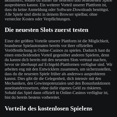
aktualisiert, sodass du immer die neuesten und beliebtesten Spiele
ausprobieren kannst. Ein weiterer Vorteil unserer Plattform ist,
dass du keine Anmeldung oder Software-Downloads benötigst.
Alle Spiele sind direkt in deinem Browser spielbar, ohne
versteckte Kosten oder Verpflichtungen.
Die neuesten Slots zuerst testen
Einer der größten Vorteile unserer Plattform ist die Möglichkeit,
brandneue Spielautomaten bereits vor ihrer offiziellen
Veröffentlichung in Online-Casinos zu spielen. Dadurch hast du
einen entscheidenden Vorteil gegenüber anderen Spielern, denn
du kannst dich bereits mit den neuesten Slots vertraut machen,
bevor sie überhaupt auf Echtgeld-Plattformen verfügbar sind. Wir
arbeiten eng mit den Entwicklern zusammen, um sicherzustellen,
dass du die neuesten Spiele früher als anderswo ausprobieren
kannst. Dies gibt dir die Gelegenheit, dich intensiv mit den
Mechaniken, den Gewinnpotenzialen und den Bonusfunktionen
auseinanderzusetzen, ohne dafür eigenes Geld zu riskieren.
Sobald das Spiel dann offiziell in Online-Casinos verfügbar ist,
bist du bereits bestens vorbereitet.
Vorteile des kostenlosen Spielens