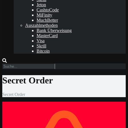
Jeton
CashtoCode
MiFinity
MuchBetter
Auszahlmethoden
Bank Überweisung
MasterCard
Visa
Skrill
Bitcoin
Secret Order
Secret Order