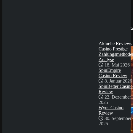
8. Januar 2026
SpinBetter Casino
Review
22. Dezember
2025
Wyns Casino Revie
30. September
2025
Aktuelle Reviews
Demo Spiel
Casino Prestige
Zahlungsmethode
Analyse
18. Mai 2026
SpinEmpire
Casino Review
8. Januar 2026
SpinBetter Casino
Review
22. Dezember
2025
Wyns Casino
Review
30. September
2025