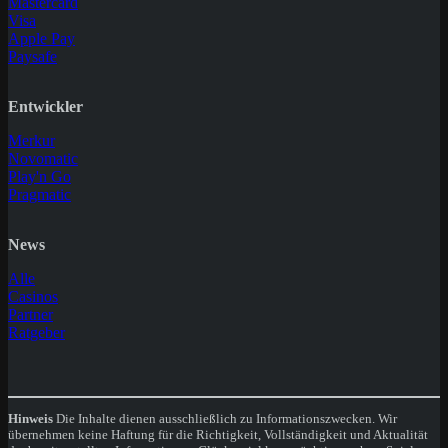
Mastercard
Visa
Apple Pay
Paysafe
Entwickler
Merkur
Novomatic
Play'n Go
Pragmatic
News
Alle
Casinos
Partner
Ratgeber
Hinweis
Die Inhalte dienen ausschließlich zu Informationszwecken. Wir
übernehmen keine Haftung für die Richtigkeit, Vollständigkeit und Aktualität