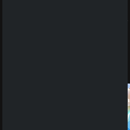
Zahlungs
methoden
Echtgeldmodus
Analyse
Demoversion
SpinEmpir
e Casino
Having issues with
Scarlet Tides
?
Review
SpinBetter
Casino
Review
Wyns
Casino
Review
Submit
QuickWin
Sicher dir einen 100% Bonus bis 500€ und spiele
Casino
Scarlet Tides
Review
Try Our Featured Games
Neueste
Kommenta
Alex
zu
Dazard
rami
zu