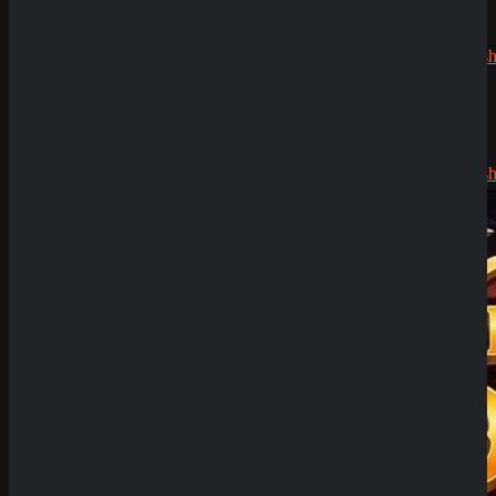
Silizi
zu
CryptoRush
200% bis
zu 2.500€
Submit
Robert99
Sicher dir einen 100% Bonus bis 500€ und spiele
zu
Rise of the Ancients
CryptoRush
Try Our Featured Games
200% bis
zu 2.500€
News
Casino Prestige
Zahlungsmethoden
Analyse
18. Mai 2026
SpinEmpire Casino
Review
8. Januar 2026
SpinBetter Casino
Review
22. Dezember