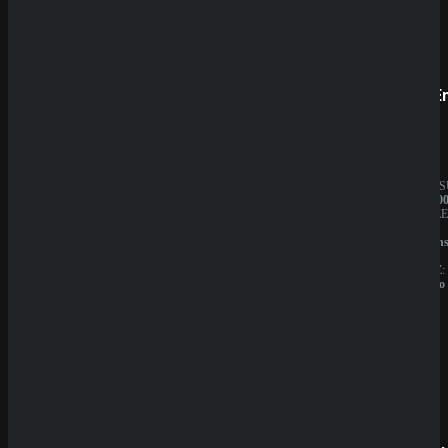
Prestige
SpinE
BESITZER:
JAHRES
Aurevia
10.000.0
IT
BESITZE
Group
GBL
LIZENZ:
Solution
Curacao
N.V.
LIZENZ:
Curacao