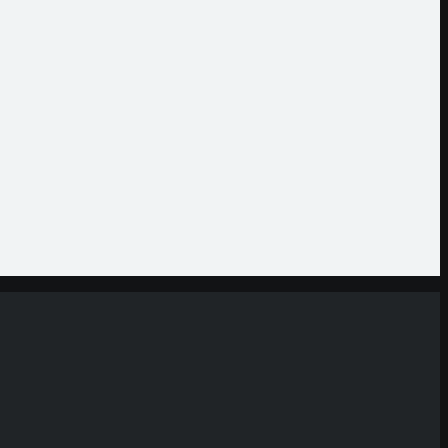
Suchen
Suchen
Neue Casinos
Prestige