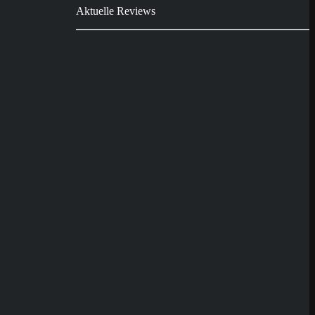
Aktuelle Reviews