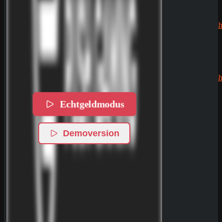
Silizi
zu
CryptoRush
200% bis
zu 2.500€
Robert99
zu
CryptoRush
200% bis
zu 2.500€
Echtgeldmodus
News
Demoversion
Casino Prestige
Zahlungsmethoden
Analyse
18. Mai 2026
SpinEmpire Casino
Review
8. Januar 2026
SpinBetter Casino
Review
22. Dezember