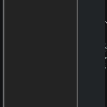
Prestige
SpinE
BESITZER:
JAHRES
Aurevia
10.000.0
IT
BESITZE
Group
GBL
LIZENZ:
Solution
Curacao
N.V.
LIZENZ:
Curacao