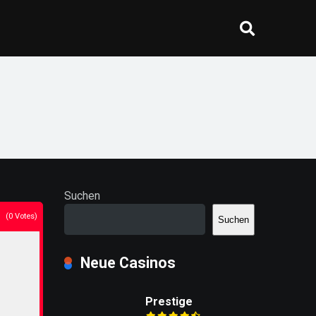
Suchen
(
0
Votes)
Suchen
Neue Casinos
Prestige