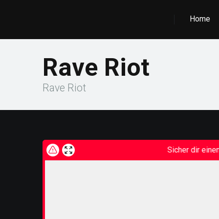
Home
Rave Riot
Rave Riot
Sicher dir einen 10