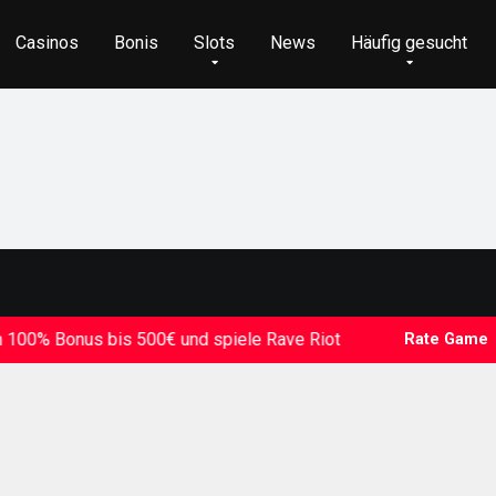
Casinos
Bonis
Slots
News
Häufig gesucht
0% Bonus bis 500€ und spiele Rave Riot
Rate Game