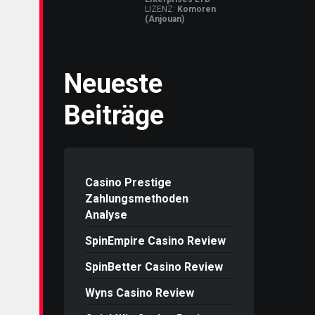
LIZENZ:
Komoren
(Anjouan)
Neueste
Beiträge
Casino Prestige
Zahlungsmethoden
Analyse
SpinEmpire Casino Review
SpinBetter Casino Review
Wyns Casino Review