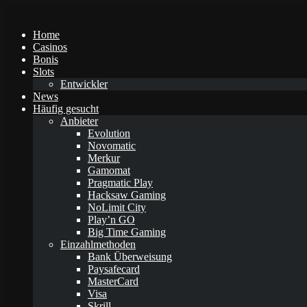
Home
Casinos
Bonis
Slots
Entwickler
News
Häufig gesucht
Anbieter
Evolution
Novomatic
Merkur
Gamomat
Pragmatic Play
Hacksaw Gaming
NoLimit City
Play’n GO
Big Time Gaming
Einzahlmethoden
Bank Überweisung
Paysafecard
MasterCard
Visa
Skrill