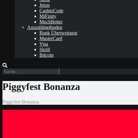
Jeton
CashtoCode
MiFinity
MuchBetter
Auszahlmethoden
Bank Überweisung
MasterCard
Visa
Skrill
Bitcoin
Piggyfest Bonanza
Piggyfest Bonanza