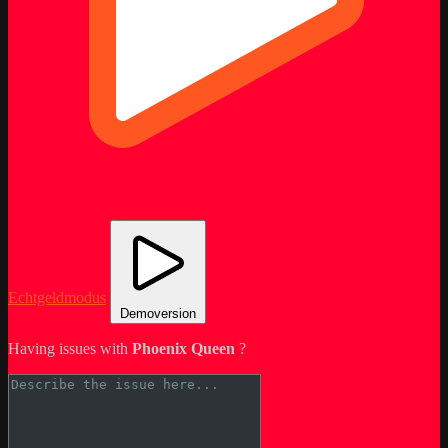
Echtgeldmodus
Demoversion
Having issues with
Phoenix Queen
?