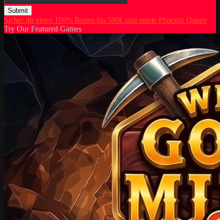
Submit
Sicher dir einen 100% Bonus bis 500€ und spiele Phoenix Queen
Try Our Featured Games