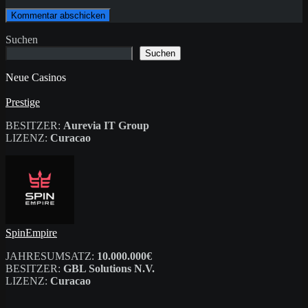
Suchen
Suchen
Neue Casinos
Prestige
BESITZER:
Aurevia IT Group
LIZENZ:
Curacao
SpinEmpire
JAHRESUMSATZ:
10.000.000€
BESITZER:
GBL Solutions N.V.
LIZENZ:
Curacao