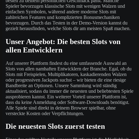
besten zu deinem persönlichen Geschmack passt. Manche
Spieler bevorzugen klassische Slots mit wenigen Walzen und
einfachen Symbolen, während andere moderne Slots mit
zahlreichen Features und komplizierten Bonusmechaniken
bevorzugen. Durch das Testen in der Demo-Version kannst du
gezielt herausfinden, welche Slots dir am meisten Spaß machen.
Unser Angebot: Die besten Slots von
allen Entwicklern
Auf unserer Plattform findest du eine umfassende Auswahl an
Slots von allen namhaften Entwicklern der Branche. Egal, ob du
Slots mit Freispielen, Multiplikatoren, kaskadierenden Walzen
oder progressiven Jackpots suchst – wir bieten dir eine riesige
Bandbreite an Optionen. Unsere Sammlung wird ständig
aktualisiert, sodass du immer die neuesten und beliebtesten Spiele
ausprobieren kannst. Ein weiterer Vorteil unserer Plattform ist,
dass du keine Anmeldung oder Software-Downloads benötigst.
Alle Spiele sind direkt in deinem Browser spielbar, ohne
versteckte Kosten oder Verpflichtungen.
Die neuesten Slots zuerst testen