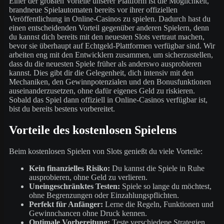
Einer der größten Vorteile unserer Plattform ist die Möglichkeit,
brandneue Spielautomaten bereits vor ihrer offiziellen
Veröffentlichung in Online-Casinos zu spielen. Dadurch hast du
einen entscheidenden Vorteil gegenüber anderen Spielern, denn
du kannst dich bereits mit den neuesten Slots vertraut machen,
bevor sie überhaupt auf Echtgeld-Plattformen verfügbar sind. Wir
arbeiten eng mit den Entwicklern zusammen, um sicherzustellen,
dass du die neuesten Spiele früher als anderswo ausprobieren
kannst. Dies gibt dir die Gelegenheit, dich intensiv mit den
Mechaniken, den Gewinnpotenzialen und den Bonusfunktionen
auseinanderzusetzen, ohne dafür eigenes Geld zu riskieren.
Sobald das Spiel dann offiziell in Online-Casinos verfügbar ist,
bist du bereits bestens vorbereitet.
Vorteile des kostenlosen Spielens
Beim kostenlosen Spielen von Slots genießt du viele Vorteile:
Kein finanzielles Risiko:
Du kannst die Spiele in Ruhe
ausprobieren, ohne Geld zu verlieren.
Uneingeschränktes Testen:
Spiele so lange du möchtest,
ohne Begrenzungen oder Einzahlungspflichten.
Perfekt für Anfänger:
Lerne die Regeln, Funktionen und
Gewinnchancen ohne Druck kennen.
Optimale Vorbereitung:
Teste verschiedene Strategien,