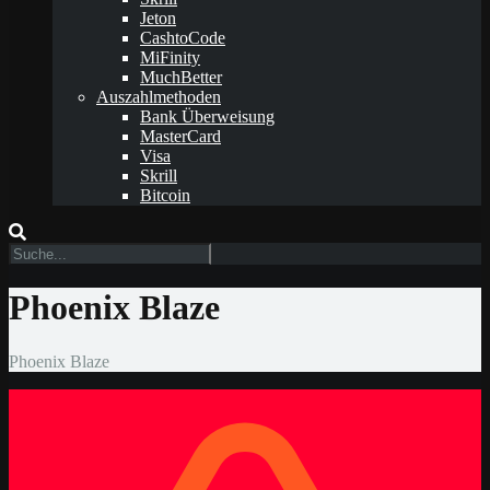
Jeton
CashtoCode
MiFinity
MuchBetter
Auszahlmethoden
Bank Überweisung
MasterCard
Visa
Skrill
Bitcoin
Phoenix Blaze
Phoenix Blaze