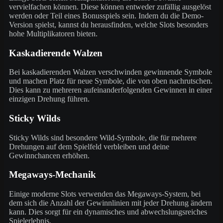
vervielfachen können. Diese können entweder zufällig ausgelöst
werden oder Teil eines Bonusspiels sein. Indem du die Demo-
Version spielst, kannst du herausfinden, welche Slots besonders
hohe Multiplikatoren bieten.
Kaskadierende Walzen
Bei kaskadierenden Walzen verschwinden gewinnende Symbole
und machen Platz für neue Symbole, die von oben nachrutschen.
Dies kann zu mehreren aufeinanderfolgenden Gewinnen in einer
einzigen Drehung führen.
Sticky Wilds
Sticky Wilds sind besondere Wild-Symbole, die für mehrere
Drehungen auf dem Spielfeld verbleiben und deine
Gewinnchancen erhöhen.
Megaways-Mechanik
Einige moderne Slots verwenden das Megaways-System, bei
dem sich die Anzahl der Gewinnlinien mit jeder Drehung ändern
kann. Dies sorgt für ein dynamisches und abwechslungsreiches
Spielerlebnis.