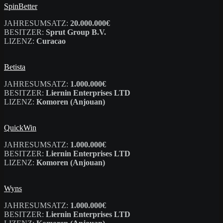
SpinBetter
JAHRESUMSATZ:
20.000.000€
BESITZER:
Sprut Group B.V.
LIZENZ:
Curacao
Betista
JAHRESUMSATZ:
1.000.000€
BESITZER:
Liernin Enterprises LTD
LIZENZ:
Komoren (Anjouan)
QuickWin
JAHRESUMSATZ:
1.000.000€
BESITZER:
Liernin Enterprises LTD
LIZENZ:
Komoren (Anjouan)
Wyns
JAHRESUMSATZ:
1.000.000€
BESITZER:
Liernin Enterprises LTD