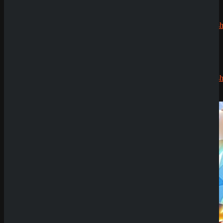
Having issues with
Pandariffic: Hold n' Roll
?
Silizi
zu
CryptoRush
200% bis
zu 2.500€
Robert99
zu
Submit
CryptoRush
Sicher dir einen 100% Bonus bis 500€ und spiele
200% bis
Pandariffic: Hold n' Roll
zu 2.500€
Try Our Featured Games
News
Casino Prestige
Zahlungsmethoden
Analyse
18. Mai 2026
SpinEmpire Casino
Review
8. Januar 2026
SpinBetter Casino
Review
22. Dezember