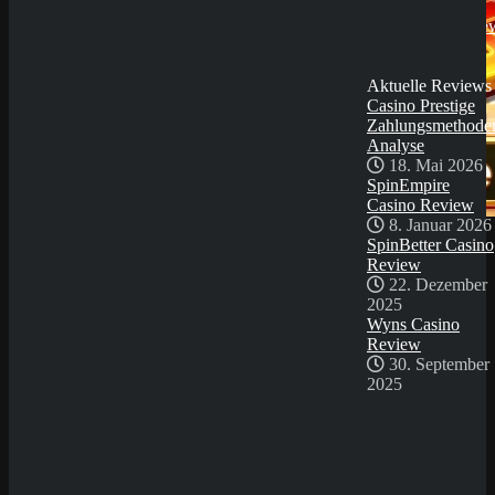
2025
Wyns Casino Revie
30. September
2025
Aktuelle Reviews
Casino Prestige
Zahlungsmethode
Analyse
18. Mai 2026
SpinEmpire
Casino Review
8. Januar 2026
Demo Spiel
SpinBetter Casino
Review
22. Dezember
2025
Wyns Casino
Review
30. September
2025