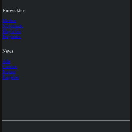
Entwickler
Merkur
Novomatic
Play'n Go
Pragmatic
News
Alle
Casinos
Partner
Ratgeber