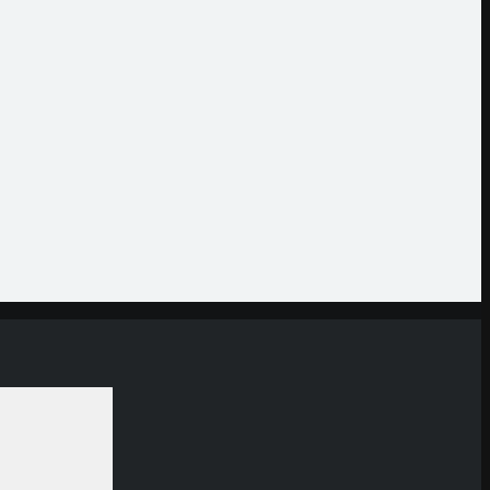
Suchen
Suchen
e Game
(
0
Votes)
Neue Casinos
Prestige