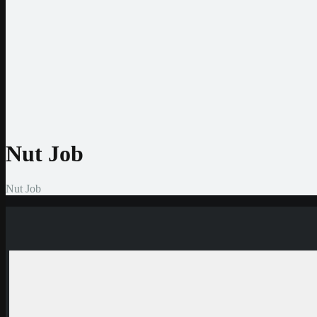
Aus
Nut Job
Nut Job
Sicher dir einen 100% Bonus bis 50