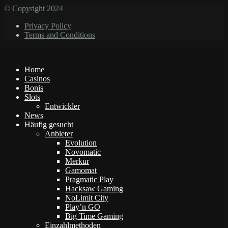
© Copyright 2024
Privacy Policy
Terms and Conditions
Home
Casinos
Bonis
Slots
Entwickler
News
Häufig gesucht
Anbieter
Evolution
Novomatic
Merkur
Gamomat
Pragmatic Play
Hacksaw Gaming
NoLimit City
Play’n GO
Big Time Gaming
Einzahlmethoden