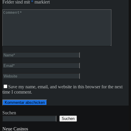
Felder sind mit
*
markiert
Save my name, email, and website in this browser for the next
time I comment.
Suchen
Suchen
Neue Casinos