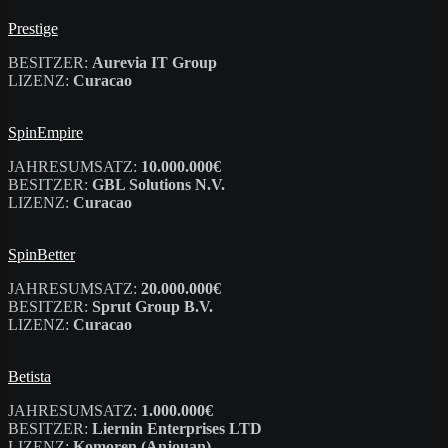
Prestige
BESITZER:
Aurevia IT Group
LIZENZ:
Curacao
SpinEmpire
JAHRESUMSATZ:
10.000.000€
BESITZER:
GBL Solutions N.V.
LIZENZ:
Curacao
SpinBetter
JAHRESUMSATZ:
20.000.000€
BESITZER:
Sprut Group B.V.
LIZENZ:
Curacao
Betista
JAHRESUMSATZ:
1.000.000€
BESITZER:
Liernin Enterprises LTD
LIZENZ:
Komoren (Anjouan)