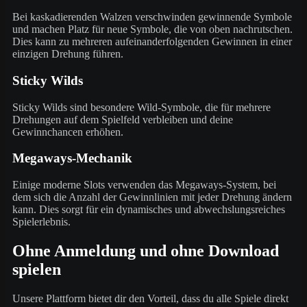
Bei kaskadierenden Walzen verschwinden gewinnende Symbole
und machen Platz für neue Symbole, die von oben nachrutschen.
Dies kann zu mehreren aufeinanderfolgenden Gewinnen in einer
einzigen Drehung führen.
Sticky Wilds
Sticky Wilds sind besondere Wild-Symbole, die für mehrere
Drehungen auf dem Spielfeld verbleiben und deine
Gewinnchancen erhöhen.
Megaways-Mechanik
Einige moderne Slots verwenden das Megaways-System, bei
dem sich die Anzahl der Gewinnlinien mit jeder Drehung ändern
kann. Dies sorgt für ein dynamisches und abwechslungsreiches
Spielerlebnis.
Ohne Anmeldung und ohne Download
spielen
Unsere Plattform bietet dir den Vorteil, dass du alle Spiele direkt