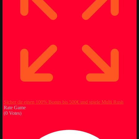
Sicher dir einen 100% Bonus bis 500€ und spiele Multi Rush
Rate Game
(
0
Votes)