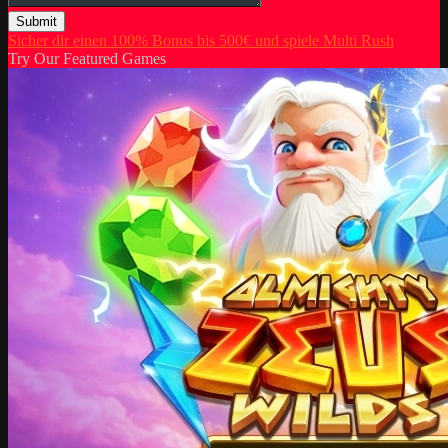
Submit
Sicher dir einen 100% Bonus bis 500€ und spiele Multi Rush
Try Our Featured Games