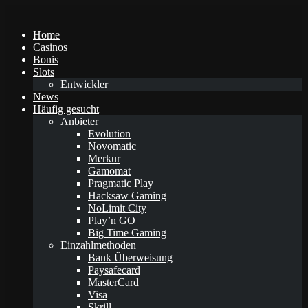
Home
Casinos
Bonis
Slots
Entwickler
News
Häufig gesucht
Anbieter
Evolution
Novomatic
Merkur
Gamomat
Pragmatic Play
Hacksaw Gaming
NoLimit City
Play’n GO
Big Time Gaming
Einzahlmethoden
Bank Überweisung
Paysafecard
MasterCard
Visa
Skrill