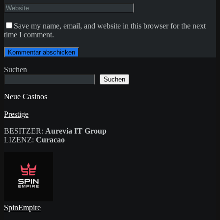
Save my name, email, and website in this browser for the next
time I comment.
Suchen
Suchen
Neue Casinos
Prestige
BESITZER:
Aurevia IT Group
LIZENZ:
Curacao
SpinEmpire