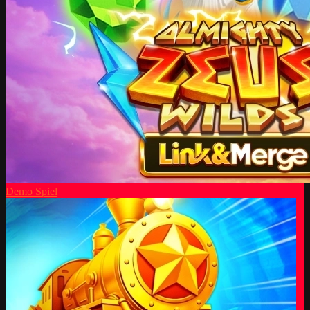
Demo Spiel