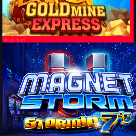
Demo Spiel