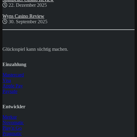
22. Dezember 2025
Wyns Casino Review
30. September 2025
Glücksspiel kann süchtig machen.
Einzahlung
Mastercard
Visa
Apple Pay
Paysafe
Entwickler
Merkur
Novomatic
Play'n Go
Pragmatic