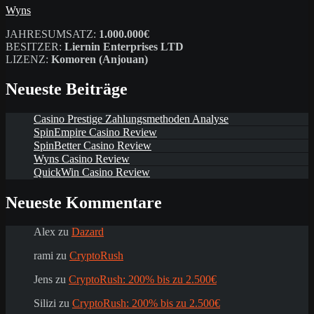
Wyns
JAHRESUMSATZ:
1.000.000€
BESITZER:
Liernin Enterprises LTD
LIZENZ:
Komoren (Anjouan)
Neueste Beiträge
Casino Prestige Zahlungsmethoden Analyse
SpinEmpire Casino Review
SpinBetter Casino Review
Wyns Casino Review
QuickWin Casino Review
Neueste Kommentare
Alex
zu
Dazard
rami
zu
CryptoRush
Jens
zu
CryptoRush: 200% bis zu 2.500€
Silizi
zu
CryptoRush: 200% bis zu 2.500€