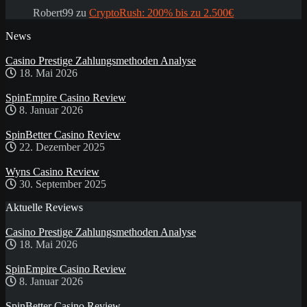
Robert99
zu
CryptoRush: 200% bis zu 2.500€
News
Casino Prestige Zahlungsmethoden Analyse
18. Mai 2026
SpinEmpire Casino Review
8. Januar 2026
SpinBetter Casino Review
22. Dezember 2025
Wyns Casino Review
30. September 2025
Aktuelle Reviews
Casino Prestige Zahlungsmethoden Analyse
18. Mai 2026
SpinEmpire Casino Review
8. Januar 2026
SpinBetter Casino Review