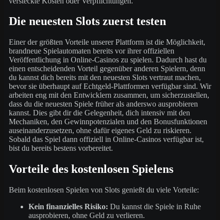
versteckte Kosten oder Verpflichtungen.
Die neuesten Slots zuerst testen
Einer der größten Vorteile unserer Plattform ist die Möglichkeit,
brandneue Spielautomaten bereits vor ihrer offiziellen
Veröffentlichung in Online-Casinos zu spielen. Dadurch hast du
einen entscheidenden Vorteil gegenüber anderen Spielern, denn
du kannst dich bereits mit den neuesten Slots vertraut machen,
bevor sie überhaupt auf Echtgeld-Plattformen verfügbar sind. Wir
arbeiten eng mit den Entwicklern zusammen, um sicherzustellen,
dass du die neuesten Spiele früher als anderswo ausprobieren
kannst. Dies gibt dir die Gelegenheit, dich intensiv mit den
Mechaniken, den Gewinnpotenzialen und den Bonusfunktionen
auseinanderzusetzen, ohne dafür eigenes Geld zu riskieren.
Sobald das Spiel dann offiziell in Online-Casinos verfügbar ist,
bist du bereits bestens vorbereitet.
Vorteile des kostenlosen Spielens
Beim kostenlosen Spielen von Slots genießt du viele Vorteile:
Kein finanzielles Risiko:
Du kannst die Spiele in Ruhe
ausprobieren, ohne Geld zu verlieren.