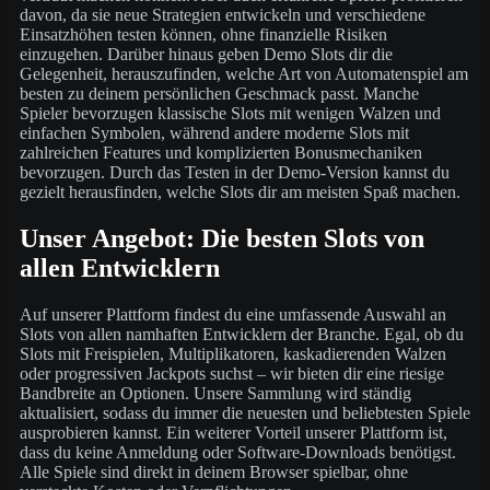
davon, da sie neue Strategien entwickeln und verschiedene
Einsatzhöhen testen können, ohne finanzielle Risiken
einzugehen. Darüber hinaus geben Demo Slots dir die
Gelegenheit, herauszufinden, welche Art von Automatenspiel am
besten zu deinem persönlichen Geschmack passt. Manche
Spieler bevorzugen klassische Slots mit wenigen Walzen und
einfachen Symbolen, während andere moderne Slots mit
zahlreichen Features und komplizierten Bonusmechaniken
bevorzugen. Durch das Testen in der Demo-Version kannst du
gezielt herausfinden, welche Slots dir am meisten Spaß machen.
Unser Angebot: Die besten Slots von
allen Entwicklern
Auf unserer Plattform findest du eine umfassende Auswahl an
Slots von allen namhaften Entwicklern der Branche. Egal, ob du
Slots mit Freispielen, Multiplikatoren, kaskadierenden Walzen
oder progressiven Jackpots suchst – wir bieten dir eine riesige
Bandbreite an Optionen. Unsere Sammlung wird ständig
aktualisiert, sodass du immer die neuesten und beliebtesten Spiele
ausprobieren kannst. Ein weiterer Vorteil unserer Plattform ist,
dass du keine Anmeldung oder Software-Downloads benötigst.
Alle Spiele sind direkt in deinem Browser spielbar, ohne