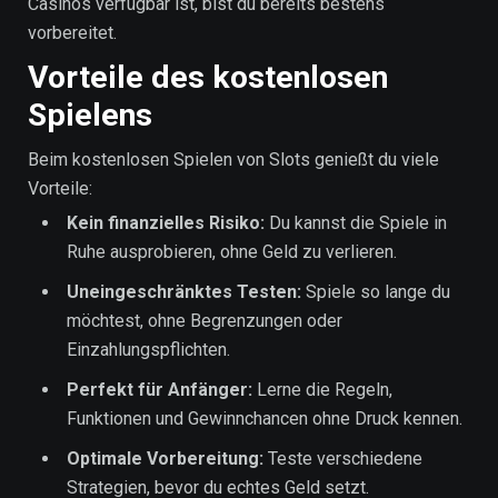
Casinos verfügbar ist, bist du bereits bestens
vorbereitet.
Vorteile des kostenlosen
Spielens
Beim kostenlosen Spielen von Slots genießt du viele
Vorteile:
Kein finanzielles Risiko:
Du kannst die Spiele in
Ruhe ausprobieren, ohne Geld zu verlieren.
Uneingeschränktes Testen:
Spiele so lange du
möchtest, ohne Begrenzungen oder
Einzahlungspflichten.
Perfekt für Anfänger:
Lerne die Regeln,
Funktionen und Gewinnchancen ohne Druck kennen.
Optimale Vorbereitung:
Teste verschiedene
Strategien, bevor du echtes Geld setzt.