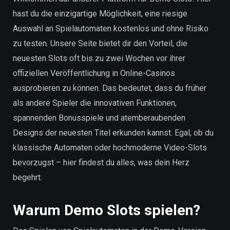
hast du die einzigartige Möglichkeit, eine riesige
Auswahl an Spielautomaten kostenlos und ohne Risiko
zu testen. Unsere Seite bietet dir den Vorteil, die
neuesten Slots oft bis zu zwei Wochen vor ihrer
offiziellen Veröffentlichung in Online-Casinos
ausprobieren zu können. Das bedeutet, dass du früher
als andere Spieler die innovativen Funktionen,
spannenden Bonusspiele und atemberaubenden
Designs der neuesten Titel erkunden kannst. Egal, ob du
klassische Automaten oder hochmoderne Video-Slots
bevorzugst – hier findest du alles, was dein Herz
begehrt.
Warum Demo Slots spielen?