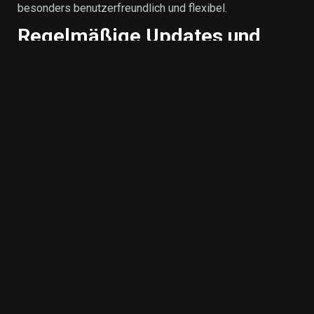
besonders benutzerfreundlich und flexibel.
Regelmäßige Updates und
neue Spiele
Unsere Sammlung an Demo Slots wird ständig
aktualisiert, sodass du immer die neuesten und
beliebtesten Titel spielen kannst. Wir halten dich zudem
über kommende Neuerscheinungen auf dem Laufenden,
sodass du immer bestens informiert bist.
Fazit: Spielspaß ohne Risiko
Unsere Plattform bietet dir die perfekte Möglichkeit,
Spielautomaten in der Demo-Version auszuprobieren
und dabei neue Lieblingsspiele zu entdecken. Ohne
Risiko, ohne Anmeldung und ohne versteckte Kosten
kannst du alle Funktionen der neuesten Slots testen und
dich optimal auf echtes Spielvergnügen vorbereiten.