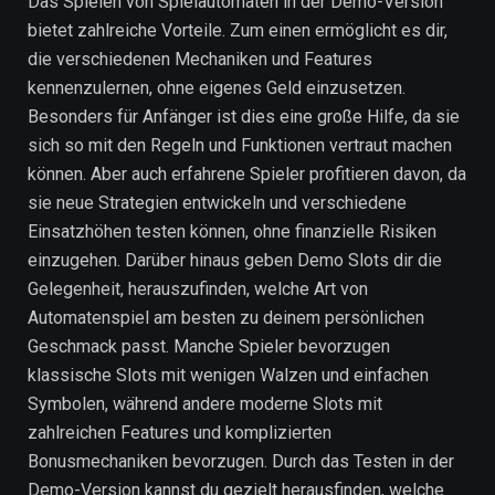
Das Spielen von Spielautomaten in der Demo-Version
bietet zahlreiche Vorteile. Zum einen ermöglicht es dir,
die verschiedenen Mechaniken und Features
kennenzulernen, ohne eigenes Geld einzusetzen.
Besonders für Anfänger ist dies eine große Hilfe, da sie
sich so mit den Regeln und Funktionen vertraut machen
können. Aber auch erfahrene Spieler profitieren davon, da
sie neue Strategien entwickeln und verschiedene
Einsatzhöhen testen können, ohne finanzielle Risiken
einzugehen. Darüber hinaus geben Demo Slots dir die
Gelegenheit, herauszufinden, welche Art von
Automatenspiel am besten zu deinem persönlichen
Geschmack passt. Manche Spieler bevorzugen
klassische Slots mit wenigen Walzen und einfachen
Symbolen, während andere moderne Slots mit
zahlreichen Features und komplizierten
Bonusmechaniken bevorzugen. Durch das Testen in der
Demo-Version kannst du gezielt herausfinden, welche