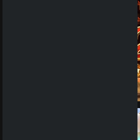
CryptoRus
Jens
zu
CryptoRush
200% bis
zu 2.500€
Silizi
zu
CryptoRush
200% bis
zu 2.500€
Robert99
zu
CryptoRush
200% bis
zu 2.500€
News
Demo Spiel
Casino Prestige
Zahlungsmethoden
Analyse
18. Mai 2026
SpinEmpire Casino
Review