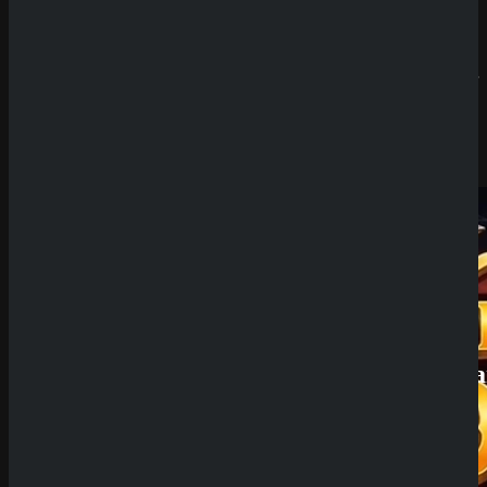
Zahlungs
methoden
Analyse
SpinEmpir
e Casino
Review
Submit
Sicher dir einen 100% Bonus bis 500€ und spiele
SpinBetter
Mega Fire Blaze: The Khan
Casino
Try Our Featured Games
Review
Wyns
Casino
Review
QuickWin
Casino
Review
Neueste
Kommenta
Alex
zu
Dazard
rami
zu