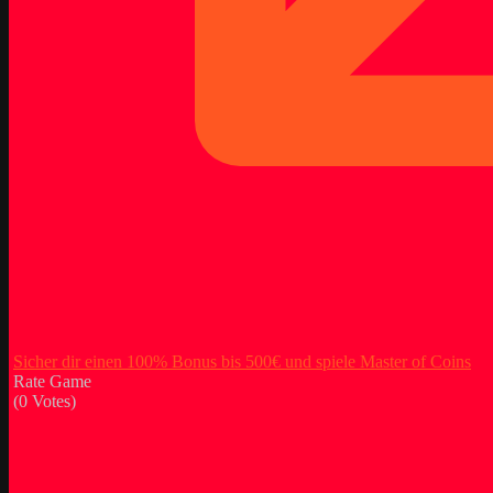
Sicher dir einen 100% Bonus bis 500€ und spiele Master of Coins
Rate Game
(
0
Votes)