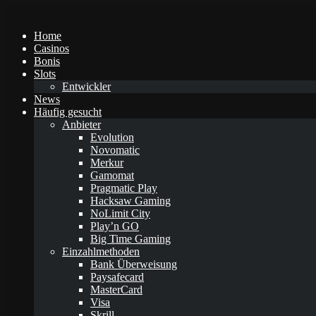
Home
Casinos
Bonis
Slots
Entwickler
News
Häufig gesucht
Anbieter
Evolution
Novomatic
Merkur
Gamomat
Pragmatic Play
Hacksaw Gaming
NoLimit City
Play’n GO
Big Time Gaming
Einzahlmethoden
Bank Überweisung
Paysafecard
MasterCard
Visa
Skrill