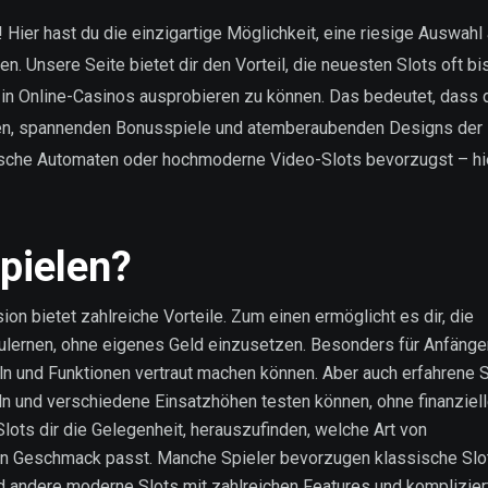
Hier hast du die einzigartige Möglichkeit, eine riesige Auswahl
. Unsere Seite bietet dir den Vorteil, die neuesten Slots oft bi
g in Online-Casinos ausprobieren zu können. Das bedeutet, dass 
ionen, spannenden Bonusspiele und atemberaubenden Designs der
sische Automaten oder hochmoderne Video-Slots bevorzugst – hi
pielen?
n bietet zahlreiche Vorteile. Zum einen ermöglicht es dir, die
ernen, ohne eigenes Geld einzusetzen. Besonders für Anfänger
eln und Funktionen vertraut machen können. Aber auch erfahrene S
eln und verschiedene Einsatzhöhen testen können, ohne finanziel
ots dir die Gelegenheit, herauszufinden, welche Art von
n Geschmack passt. Manche Spieler bevorzugen klassische Slo
andere moderne Slots mit zahlreichen Features und komplizier