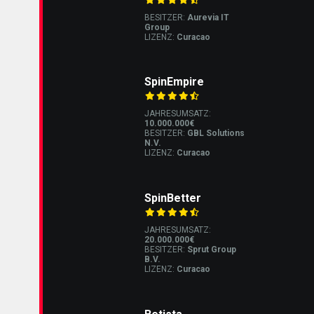
BESITZER:
Aurevia IT
Group
LIZENZ:
Curacao
SpinEmpire
JAHRESUMSATZ:
10.000.000€
BESITZER:
GBL Solutions
N.V.
LIZENZ:
Curacao
SpinBetter
JAHRESUMSATZ:
20.000.000€
BESITZER:
Sprut Group
B.V.
LIZENZ:
Curacao