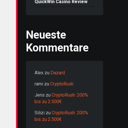
QuickWin Casino Review
Neueste
Kommentare
Alex
zu
Dazard
rami
zu
CryptoRush
Jens
zu
CryptoRush: 200%
bis zu 2.500€
Silizi
zu
CryptoRush: 200%
bis zu 2.500€