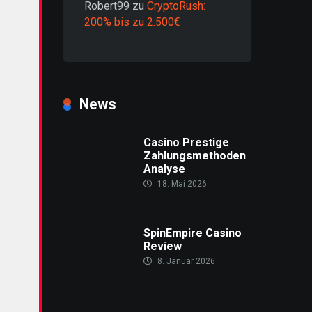
Robert99
zu
CryptoRush:
200% bis zu 2.500€
News
Casino Prestige
Zahlungsmethoden
Analyse
18. Mai 2026
SpinEmpire Casino
Review
8. Januar 2026