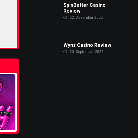
SpinBetter Casino
Review
22. Dezember 2025
Wyns Casino Review
30. September 2025