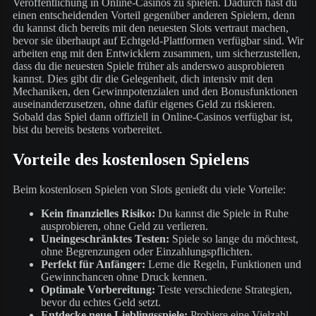
Veröffentlichung in Online-Casinos zu spielen. Dadurch hast du
einen entscheidenden Vorteil gegenüber anderen Spielern, denn
du kannst dich bereits mit den neuesten Slots vertraut machen,
bevor sie überhaupt auf Echtgeld-Plattformen verfügbar sind. Wir
arbeiten eng mit den Entwicklern zusammen, um sicherzustellen,
dass du die neuesten Spiele früher als anderswo ausprobieren
kannst. Dies gibt dir die Gelegenheit, dich intensiv mit den
Mechaniken, den Gewinnpotenzialen und den Bonusfunktionen
auseinanderzusetzen, ohne dafür eigenes Geld zu riskieren.
Sobald das Spiel dann offiziell in Online-Casinos verfügbar ist,
bist du bereits bestens vorbereitet.
Vorteile des kostenlosen Spielens
Beim kostenlosen Spielen von Slots genießt du viele Vorteile:
Kein finanzielles Risiko:
Du kannst die Spiele in Ruhe
ausprobieren, ohne Geld zu verlieren.
Uneingeschränktes Testen:
Spiele so lange du möchtest,
ohne Begrenzungen oder Einzahlungspflichten.
Perfekt für Anfänger:
Lerne die Regeln, Funktionen und
Gewinnchancen ohne Druck kennen.
Optimale Vorbereitung:
Teste verschiedene Strategien,
bevor du echtes Geld setzt.
Entdecke neue Lieblingsspiele:
Probiere eine Vielzahl