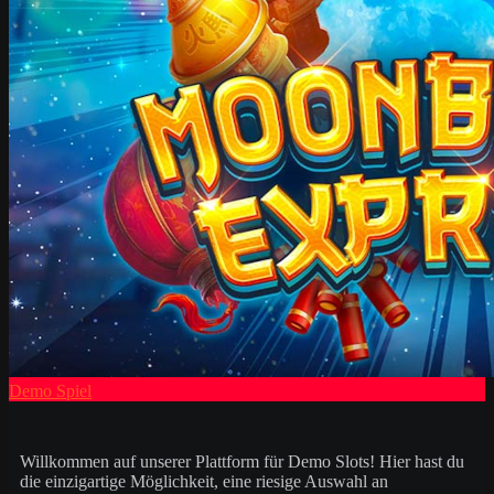
Demo Spiel
Willkommen auf unserer Plattform für Demo Slots! Hier hast du
die einzigartige Möglichkeit, eine riesige Auswahl an