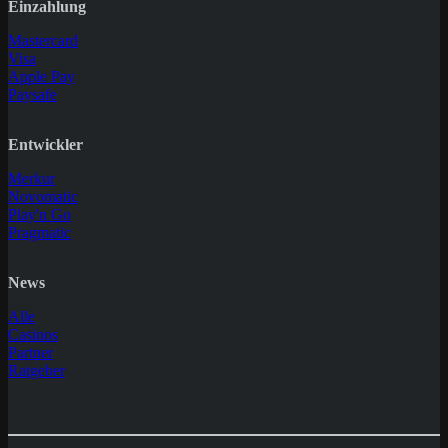
Einzahlung
Mastercard
Visa
Apple Pay
Paysafe
Entwickler
Merkur
Novomatic
Play'n Go
Pragmatic
News
Alle
Casinos
Partner
Ratgeber