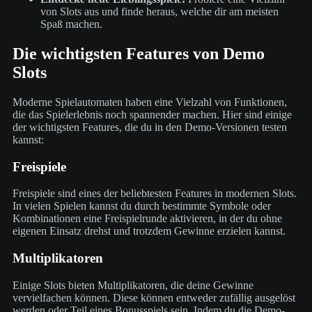
von Slots aus und finde heraus, welche dir am meisten
Spaß machen.
Die wichtigsten Features von Demo
Slots
Moderne Spielautomaten haben eine Vielzahl von Funktionen,
die das Spielerlebnis noch spannender machen. Hier sind einige
der wichtigsten Features, die du in den Demo-Versionen testen
kannst:
Freispiele
Freispiele sind eines der beliebtesten Features in modernen Slots.
In vielen Spielen kannst du durch bestimmte Symbole oder
Kombinationen eine Freispielrunde aktivieren, in der du ohne
eigenen Einsatz drehst und trotzdem Gewinne erzielen kannst.
Multiplikatoren
Einige Slots bieten Multiplikatoren, die deine Gewinne
vervielfachen können. Diese können entweder zufällig ausgelöst
werden oder Teil eines Bonusspiels sein. Indem du die Demo-