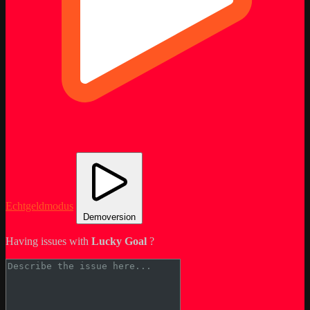
Echtgeldmodus
Demoversion
Having issues with
Lucky Goal
?