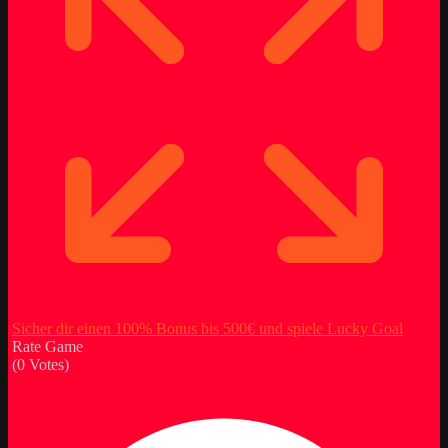
Sicher dir einen 100% Bonus bis 500€ und spiele Lucky Goal
Rate Game
(
0
Votes)