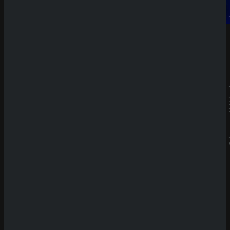
Neueste
Beiträge
Casino
Prestige