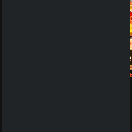
CryptoRus
Jens
zu
CryptoRush
200% bis
zu 2.500€
Silizi
zu
CryptoRush
200% bis
zu 2.500€
Robert99
zu
Demo Spiel
CryptoRush
200% bis
zu 2.500€
News
Casino Prestige
Zahlungsmethoden
Analyse
18. Mai 2026
SpinEmpire Casino
Review