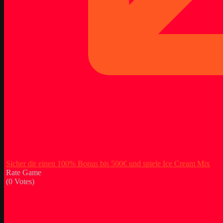
Sicher dir einen 100% Bonus bis 500€ und spiele Ice Cream Mix
Rate Game
(
0
Votes)