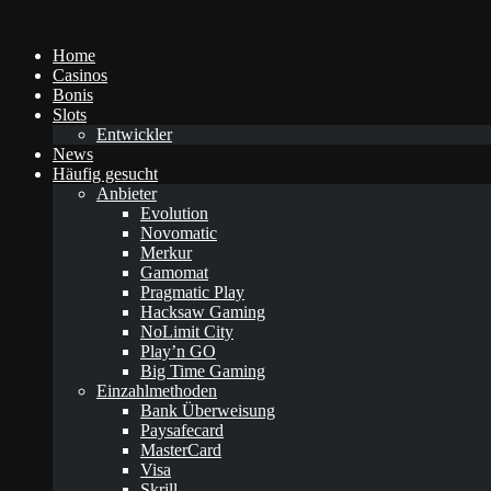
Home
Casinos
Bonis
Slots
Entwickler
News
Häufig gesucht
Anbieter
Evolution
Novomatic
Merkur
Gamomat
Pragmatic Play
Hacksaw Gaming
NoLimit City
Play’n GO
Big Time Gaming
Einzahlmethoden
Bank Überweisung
Paysafecard
MasterCard
Visa
Skrill