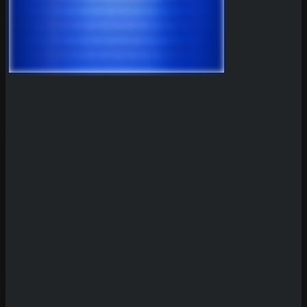
Sicher dir einen 100% Bonus bis 500€ und spiele Hu
Try Our Featured Games