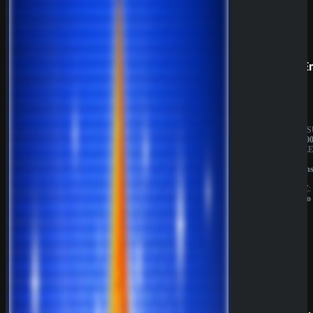
Prestige
SpinE
BESITZER:
JAHRES
Aurevia
10.000.0
IT
BESITZE
Group
GBL
LIZENZ:
Solution
Curacao
N.V.
LIZENZ:
Curacao