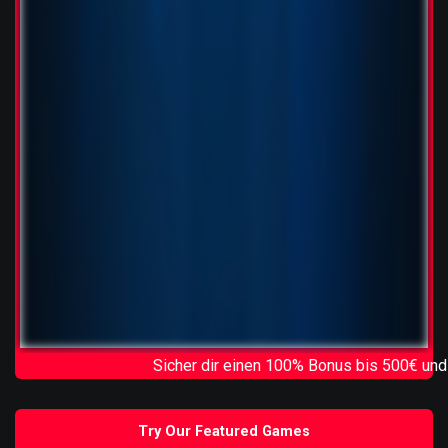
Sicher dir einen 100% Bonus bis 500€ und spiele Hid
Try Our Featured Games