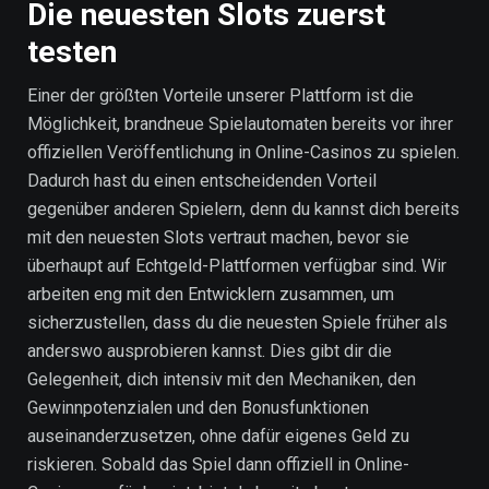
Die neuesten Slots zuerst
testen
Einer der größten Vorteile unserer Plattform ist die
Möglichkeit, brandneue Spielautomaten bereits vor ihrer
offiziellen Veröffentlichung in Online-Casinos zu spielen.
Dadurch hast du einen entscheidenden Vorteil
gegenüber anderen Spielern, denn du kannst dich bereits
mit den neuesten Slots vertraut machen, bevor sie
überhaupt auf Echtgeld-Plattformen verfügbar sind. Wir
arbeiten eng mit den Entwicklern zusammen, um
sicherzustellen, dass du die neuesten Spiele früher als
anderswo ausprobieren kannst. Dies gibt dir die
Gelegenheit, dich intensiv mit den Mechaniken, den
Gewinnpotenzialen und den Bonusfunktionen
auseinanderzusetzen, ohne dafür eigenes Geld zu
riskieren. Sobald das Spiel dann offiziell in Online-