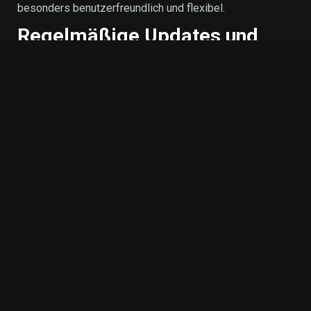
besonders benutzerfreundlich und flexibel.
Regelmäßige Updates und
neue Spiele
Unsere Sammlung an Demo Slots wird ständig
aktualisiert, sodass du immer die neuesten und
beliebtesten Titel spielen kannst. Wir halten dich zudem
über kommende Neuerscheinungen auf dem Laufenden,
sodass du immer bestens informiert bist.
Fazit: Spielspaß ohne Risiko
Unsere Plattform bietet dir die perfekte Möglichkeit,
Spielautomaten in der Demo-Version auszuprobieren
und dabei neue Lieblingsspiele zu entdecken. Ohne
Risiko, ohne Anmeldung und ohne versteckte Kosten
kannst du alle Funktionen der neuesten Slots testen und
dich optimal auf echtes Spielvergnügen vorbereiten.