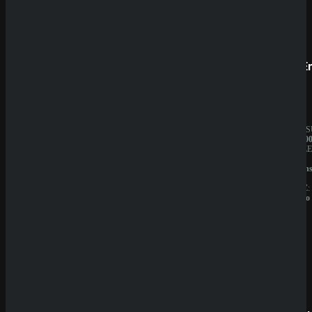
Prestige
SpinE
BESITZER:
JAHRES
Aurevia
10.000.0
IT
BESITZE
Group
GBL
LIZENZ:
Solution
Curacao
N.V.
LIZENZ:
Curacao