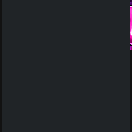
Demo Spiel
Willkommen auf unserer Plattform für Demo
Slots! Hier hast du die einzigartige Möglichkeit,
eine riesige Auswahl an Spielautomaten
kostenlos und ohne Risiko zu testen. Unsere
Seite bietet dir den Vorteil, die neuesten Slots
oft bis zu zwei Wochen vor ihrer offiziellen
Veröffentlichung in Online-Casinos
ausprobieren zu können. Das bedeutet, dass du
früher als andere Spieler die innovativen
Funktionen, spannenden Bonusspiele und
atemberaubenden Designs der neuesten Titel
erkunden kannst. Egal, ob du klassische