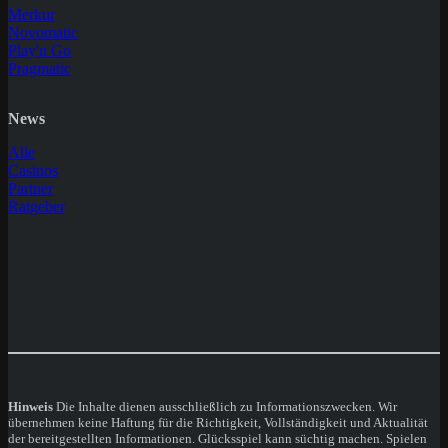
Merkur
Novomatic
Play'n Go
Pragmatic
News
Alle
Casinos
Partner
Ratgeber
Hinweis
Die Inhalte dienen ausschließlich zu Informationszwecken. Wir
übernehmen keine Haftung für die Richtigkeit, Vollständigkeit und Aktualität
der bereitgestellten Informationen. Glücksspiel kann süchtig machen. Spielen