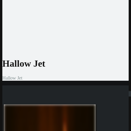
Jeton
CashtoCode
MiFinity
MuchBetter
Auszahlmethoden
Bank Überweisung
MasterCard
Visa
Skrill
Bitcoin
Hallow Jet
Hallow Jet
Suchen
Rate Game
(
0
Votes)
Neue Casinos