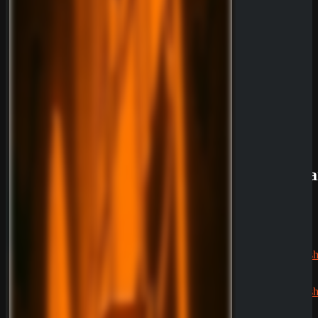
SpinBetter
Casino
Review
Wyns
Casino
Review
QuickWin
Casino
Review
Neueste
Kommenta
Alex
zu
Dazard
rami
zu
CryptoRus
Jens
zu
CryptoRush
200% bis
zu 2.500€