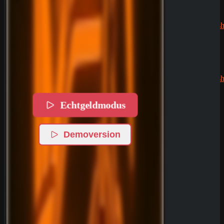
Silizi
zu
CryptoRush
200% bis
zu 2.500€
Robert99
zu
CryptoRush
200% bis
zu 2.500€
Echtgeldmodus
News
Demoversion
Casino Prestige
Zahlungsmethoden
Analyse
18. Mai 2026
SpinEmpire Casino
Review
8. Januar 2026
SpinBetter Casino
Review
22. Dezember