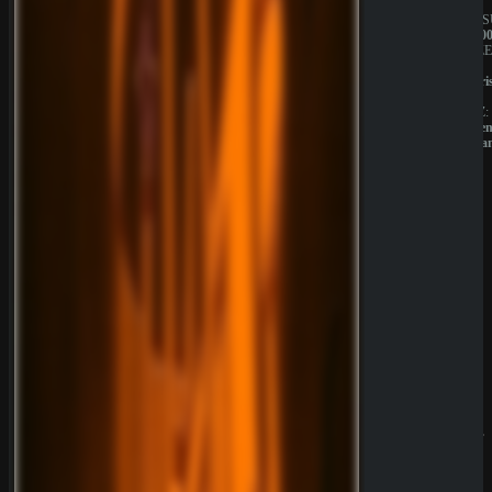
JAHRESUMSATZ:
JAHRES
1.000.000€
1.000.00
BESITZER:
BESITZE
Liernin
Liernin
Enterprises
Enterpri
LTD
LTD
LIZENZ:
LIZENZ:
Komoren
Komore
(Anjouan)
(Anjoua
Neueste
Beiträge
Casino
Prestige
Zahlungs
methoden
Analyse
SpinEmpir
e Casino
Review