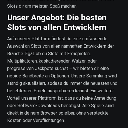
Slots dir am meisten Spaß machen.
Unser Angebot: Die besten
Slots von allen Entwicklern
Auf unserer Plattform findest du eine umfassende
Auswahl an Slots von allen namhaften Entwicklern der
Branche. Egal, ob du Slots mit Freispielen,
Multiplikatoren, kaskadierenden Walzen oder
progressiven Jackpots suchst – wir bieten dir eine
riesige Bandbreite an Optionen. Unsere Sammlung wird
ständig aktualisiert, sodass du immer die neuesten und
beliebtesten Spiele ausprobieren kannst. Ein weiterer
Vorteil unserer Plattform ist, dass du keine Anmeldung
oder Software-Downloads benötigst. Alle Spiele sind
direkt in deinem Browser spielbar, ohne versteckte
Kosten oder Verpflichtungen.