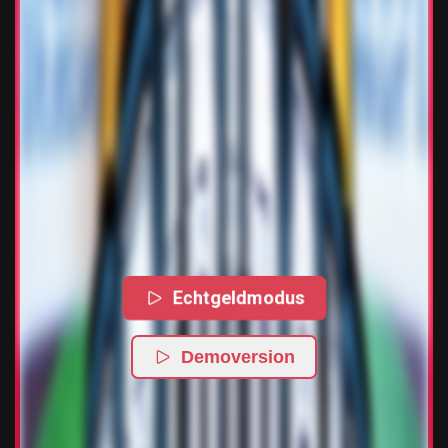
Echtgeldmodus
Demoversion