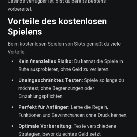
Casinos verfügbar ist, bist du bereits bestens
vorbereitet.
Vorteile des kostenlosen
Spielens
Beim kostenlosen Spielen von Slots genießt du viele
Vorteile:
Kein finanzielles Risiko:
Du kannst die Spiele in
Ruhe ausprobieren, ohne Geld zu verlieren.
Uneingeschränktes Testen:
Spiele so lange du
möchtest, ohne Begrenzungen oder
Einzahlungspflichten.
Perfekt für Anfänger:
Lerne die Regeln,
Funktionen und Gewinnchancen ohne Druck kennen.
Optimale Vorbereitung:
Teste verschiedene
Strategien, bevor du echtes Geld setzt.