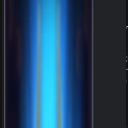
Prestige
SpinE
BESITZER:
JAHRES
Aurevia
10.000.0
IT
BESITZE
Group
GBL
LIZENZ:
Solution
Curacao
N.V.
LIZENZ:
Curacao