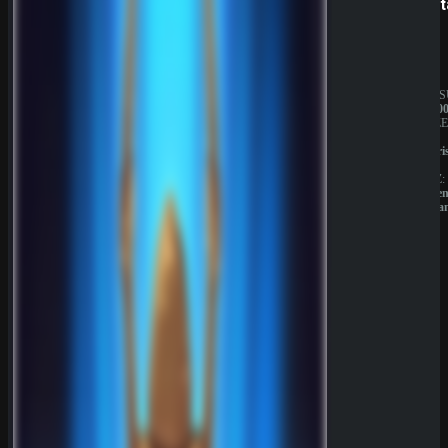
SpinBetter
Betist
JAHRESUMSATZ:
JAHRES
20.000.000€
1.000.00
BESITZER:
BESITZE
Sprut
Liernin
Group
Enterpri
B.V.
LTD
LIZENZ:
LIZENZ:
Curacao
Komore
(Anjoua
QuickWin
Wyns