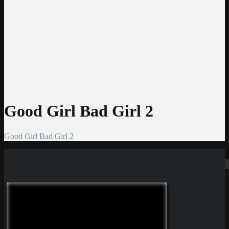
Jeton
CashtoCode
MiFinity
MuchBetter
Auszahlmethoden
Bank Überweisung
MasterCard
Visa
Skrill
Bitcoin
Good Girl Bad Girl 2
Good Girl Bad Girl 2
Suchen
Rate Game
(
0
Votes)
Neue Casinos