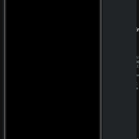
Prestige
SpinE
BESITZER:
JAHRES
Aurevia
10.000.0
IT
BESITZE
Group
GBL
LIZENZ:
Solution
Curacao
N.V.
LIZENZ:
Curacao