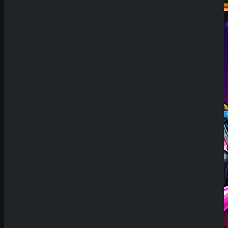
Demo Spiel