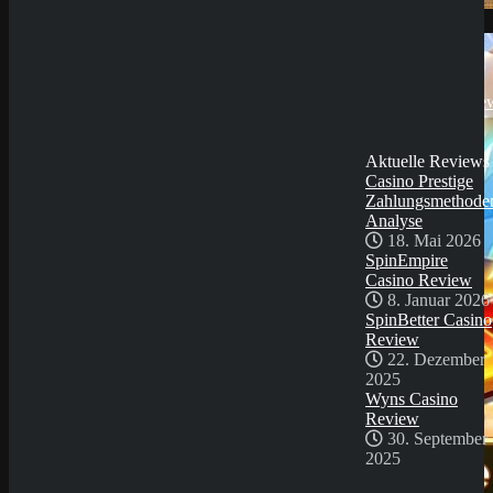
8. Januar 2026
SpinBetter Casino
Demo Spiel
Review
22. Dezember
2025
Wyns Casino Revie
30. September
2025
Aktuelle Reviews
Casino Prestige
Zahlungsmethode
Analyse
18. Mai 2026
SpinEmpire
Casino Review
8. Januar 2026
SpinBetter Casino
Review
22. Dezember
2025
Wyns Casino
Review
30. September
2025